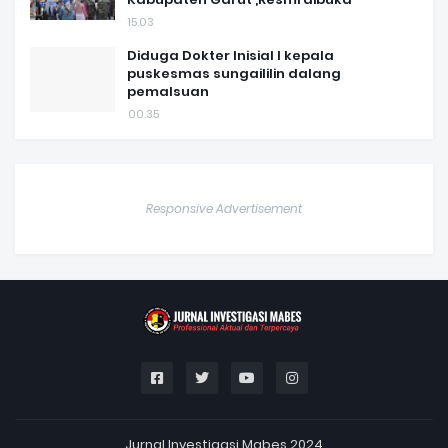
15.03
Diduga Dokter Inisial I kepala
puskesmas sungaililin dalang
pemalsuan
00.35
Responsive Advertisement
Jurnal Investigasi Mabes 2024