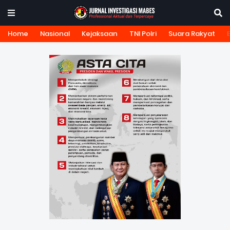
Home
Nasional
Kejaksaan
TNI Polri
Suara Rakyat