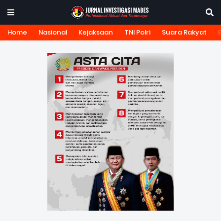
Home
Nasional
Kejaksaan
TNI Polri
Suara Rakyat