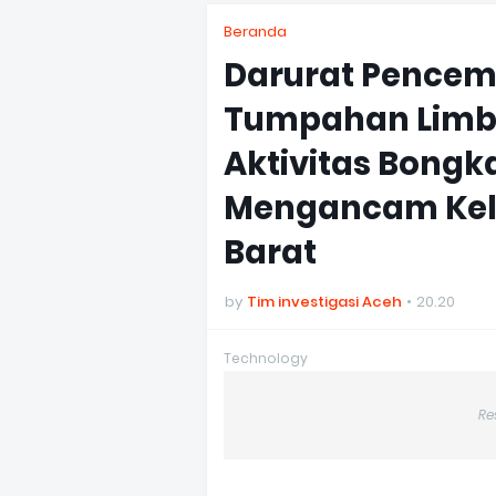
Beranda
Darurat Pencem
Tumpahan Limba
Aktivitas Bong
Mengancam Kele
Barat
by
Tim investigasi Aceh
20.20
Technology
Re