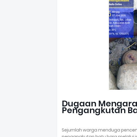
Dugaan Mengarah
Pengangkutan Ba
Sejumlah warga menduga pencemar
pengangkutan batu bara melalui ja