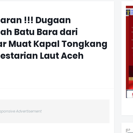
aran !!! Dugaan
h Batu Bara dari
kar Muat Kapal Tongkang
starian Laut Aceh
sponsive Advertisement
p>