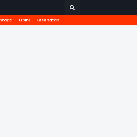
hraga
Opini
Kesehatan
URNALISTIK