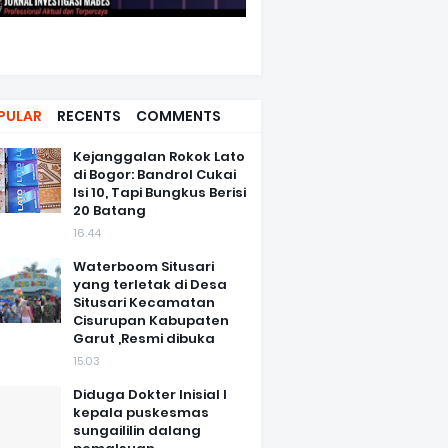
PULAR
RECENTS
COMMENTS
Kejanggalan Rokok Lato
di Bogor: Bandrol Cukai
Isi 10, Tapi Bungkus Berisi
20 Batang
16.44
Waterboom Situsari
yang terletak di Desa
Situsari Kecamatan
Cisurupan Kabupaten
Garut ,Resmi dibuka
15.03
Diduga Dokter Inisial I
kepala puskesmas
sungaililin dalang