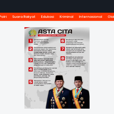
Polri
Suara Rakyat
Edukasi
Kriminal
Internasional
Ola
KSI
TARIF IKLAN
PEDOMAN MEDIA SIBER
KODE ETIK J