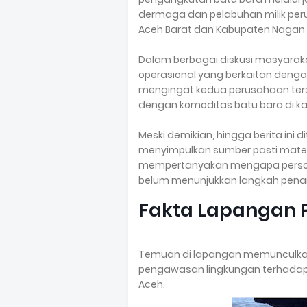
dermaga dan pelabuhan milik per
Aceh Barat dan Kabupaten Nagan 
Dalam berbagai diskusi masyaraka
operasional yang berkaitan deng
mengingat kedua perusahaan ters
dengan komoditas batu bara di k
Meski demikian, hingga berita ini d
menyimpulkan sumber pasti mater
mempertanyakan mengapa persoala
belum menunjukkan langkah penan
Fakta Lapangan P
Temuan di lapangan memunculkan 
pengawasan lingkungan terhadap ak
Aceh.