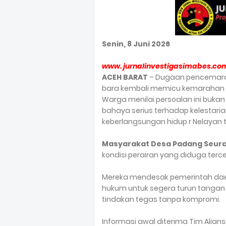
Senin, 8 Juni 2026
www. jurnalinvestigasimabes.co
ACEH BARAT
– Dugaan pencemaran
bara kembali memicu kemarahan m
Warga menilai persoalan ini bukan
bahaya serius terhadap kelestari
keberlangsungan hidup r Nelayan t
Masyarakat
Desa Padang Seura
kondisi perairan yang diduga terc
Mereka mendesak pemerintah daer
hukum untuk segera turun tangan
tindakan tegas tanpa kompromi.
Informasi awal diterima Tim Alians