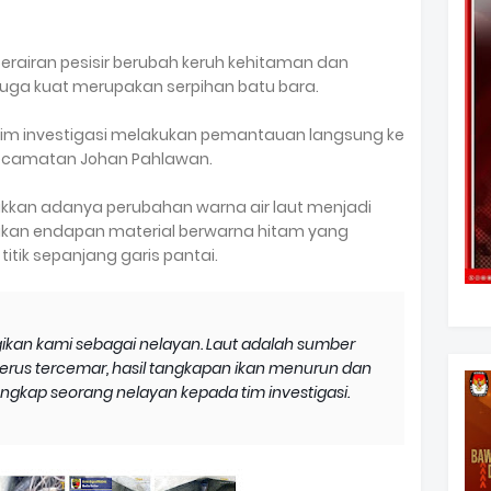
rairan pesisir berubah keruh kehitaman dan
iduga kuat merupakan serpihan batu bara.
, tim investigasi melakukan pemantauan langsung ke
r Kecamatan Johan Pahlawan.
kkan adanya perubahan warna air laut menjadi
emukan endapan material berwarna hitam yang
itik sepanjang garis pantai.
ugikan kami sebagai nelayan. Laut adalah sumber
erus tercemar, hasil tangkapan ikan menurun dan
ungkap seorang nelayan kepada tim investigasi.