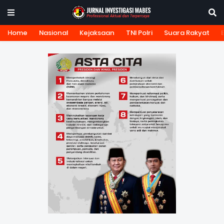
Home
Nasional
Kejaksaan
TNI Polri
Suara Rakyat