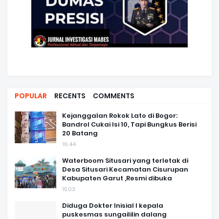
POPULAR
RECENTS
COMMENTS
Kejanggalan Rokok Lato di Bogor:
Bandrol Cukai Isi 10, Tapi Bungkus Berisi
20 Batang
16.44
Waterboom Situsari yang terletak di
Desa Situsari Kecamatan Cisurupan
Kabupaten Garut ,Resmi dibuka
15.03
Diduga Dokter Inisial I kepala
puskesmas sungaililin dalang