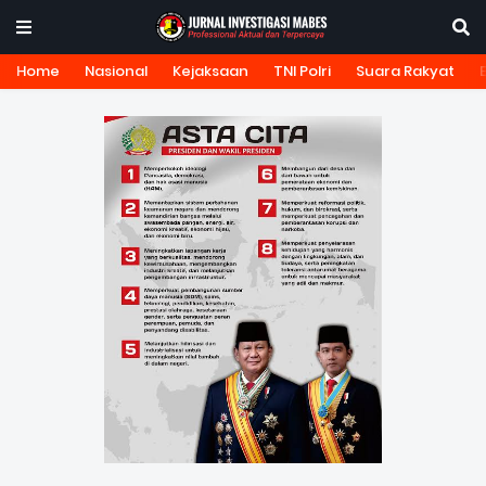
Home
Nasional
Kejaksaan
TNI Polri
Suara Rakyat