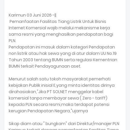
Karimun 03 Juni 2026 -||
Pemanfaatan Fasilitas Tiang Listrik Untuk Bisnis
Internet Komersial wajib melalui mekanisme kerja
sama resmi yang menghasilkan pendapatan bagi
PLN.
Pendapatan ini masuk dalam kategori Pendapatan
non listrik atau hak sewa yang di atur dalam UU No.19
Tahun 2003 tentang BUMN serta regulasi Kementrian
BUMN terkait Pendayagunaan aset.
Menurut salah satu tokoh masyarakat pemerhati
kebijakan Publik inisial E,yang minta identitas dirinya
dirahasiakan,"Jika PT SOLNET menggelar kabel
komersial tanpa membayar sewa ( Zero - tariff)
kepada PLN secara resmi,maka terdapat potensi
kerugian Pendapatan Negara,"ujarnya
Sikap diam atau " bungkam" dari Direktur/manajer PLN