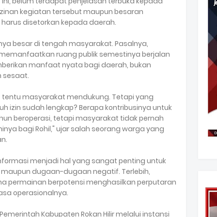
ni, belum terdapat penjelasan terbuka kepada
zinan kegiatan tersebut maupun besaran
g harus disetorkan kepada daerah.
nya besar di tengah masyarakat. Pasalnya,
 memanfaatkan ruang publik semestinya berjalan
berikan manfaat nyata bagi daerah, bukan
 sesaat.
i, tentu masyarakat mendukung. Tetapi yang
h izin sudah lengkap? Berapa kontribusinya untuk
un beroperasi, tetapi masyarakat tidak pernah
ya bagi Rohil," ujar salah seorang warga yang
n.
nformasi menjadi hal yang sangat penting untuk
 maupun dugaan-dugaan negatif. Terlebih,
a permainan berpotensi menghasilkan perputaran
asa operasionalnya.
merintah Kabupaten Rokan Hilir melalui instansi