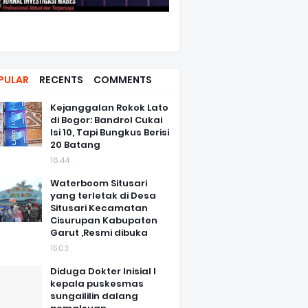
PULAR
RECENTS
COMMENTS
Kejanggalan Rokok Lato
di Bogor: Bandrol Cukai
Isi 10, Tapi Bungkus Berisi
20 Batang
16.44
Waterboom Situsari
yang terletak di Desa
Situsari Kecamatan
Cisurupan Kabupaten
Garut ,Resmi dibuka
15.03
Diduga Dokter Inisial I
kepala puskesmas
sungaililin dalang