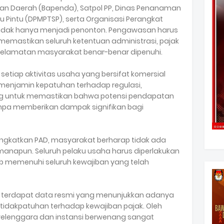
tan Daerah (Bapenda), Satpol PP, Dinas Penanaman
 Pintu (DPMPTSP), serta Organisasi Perangkat
 tidak hanya menjadi penonton. Pengawasan harus
memastikan seluruh ketentuan administrasi, pajak
keselamatan masyarakat benar-benar dipenuhi.
setiap aktivitas usaha yang bersifat komersial
n menjamin kepatuhan terhadap regulasi,
ng untuk memastikan bahwa potensi pendapatan
tanpa memberikan dampak signifikan bagi
ngkatkan PAD, masyarakat berharap tidak ada
manapun. Seluruh pelaku usaha harus diperlakukan
b memenuhi seluruh kewajiban yang telah
lum terdapat data resmi yang menunjukkan adanya
tidakpatuhan terhadap kewajiban pajak. Oleh
penyelenggara dan instansi berwenang sangat