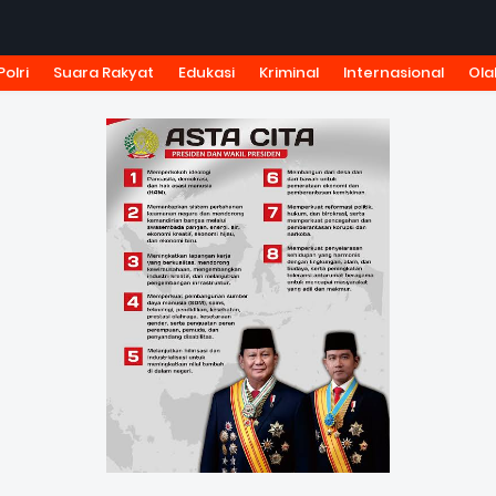
Polri
Suara Rakyat
Edukasi
Kriminal
Internasional
Ola
KSI
TARIF IKLAN
PEDOMAN MEDIA SIBER
KODE ETIK J