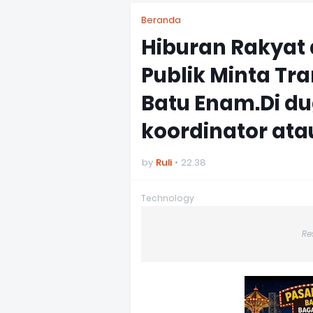
Beranda
Hiburan Rakyat 
Publik Minta Tr
Batu Enam.Di d
koordinator ata
by
Ruli
22.38
Technology
Re