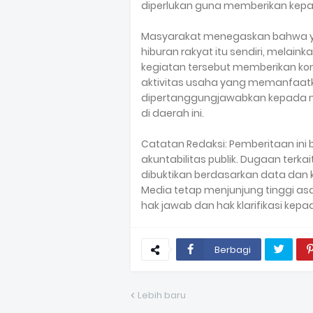
diperlukan guna memberikan kepas
Masyarakat menegaskan bahwa y
hiburan rakyat itu sendiri, melain
kegiatan tersebut memberikan kon
aktivitas usaha yang memanfaatk
dipertanggungjawabkan kepada ma
di daerah ini.
Catatan Redaksi: Pemberitaan ini
akuntabilitas publik. Dugaan terka
dibuktikan berdasarkan data dan 
Media tetap menjunjung tinggi as
hak jawab dan hak klarifikasi kepad
Berbagi
Lebih baru