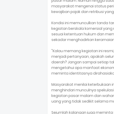
pasar malam. Namun hingga saat i
masyarakat mengenai status peri
kewajiban pajak dan retribusi yan
Kondisi ini memunculkan tanda ta
kegiatan berskala komersial yang
sesuai ketentuan hukum dan mem
sekadar menghadirkan keramaian
"Kalau memang kegiatan ini resm
menjadi pertanyaan, apakah seluru
daerah? Jangan sampai setiap tah
mengetahui apa manfaat ekonomin
meminta identitasnya dirahasiaka
Masyarakat menilai keterbukaan i
menghindari munculnya spekulasi
kegiatan pasar malam dan wahan
uang yang tidak sedikit selama m
Sejumlah kalangan juga meminta Pe