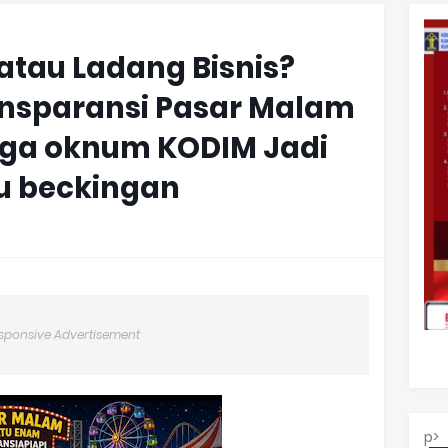
atau Ladang Bisnis?
ansparansi Pasar Malam
uga oknum KODIM Jadi
u beckingan
sponsive Advertisement
p>