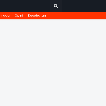
hraga
Opini
Kesehatan
URNALISTIK