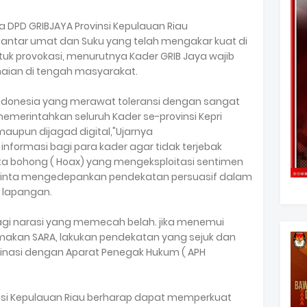
 DPD GRIBJAYA Provinsi Kepulauan Riau
ntar umat dan Suku yang telah mengakar kuat di
ntuk provokasi, menurutnya Kader GRIB Jaya wajib
aian di tengah masyarakat.
Indonesia yang merawat toleransi dengan sangat
emerintahkan seluruh Kader se-provinsi Kepri
 maupun dijagad digital,"Ujarnya
informasi bagi para kader agar tidak terjebak
ita bohong ( Hoax) yang mengeksploitasi sentimen
minta mengedepankan pendekatan persuasif dalam
 lapangan.
bagi narasi yang memecah belah. jika menemui
makan SARA, lakukan pendekatan yang sejuk dan
inasi dengan Aparat Penegak Hukum ( APH
rovinsi Kepulauan Riau berharap dapat memperkuat