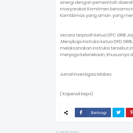
sinergi dengan pemerintah daerah,
masyarakat.Komitmen bersama in
Kamtibmas yang aman ,yang menj
.
secara terpisah ketua DPC GRIB J
,Menyikapi Instruksi ketua DPD GRI
melaksanakan instruksi tersebut,
menjaga kebinekaan, khususnya di
Jurnal Investigasi Mabes
( Kaperwil Kepri)
Berbagi
Lebih baru