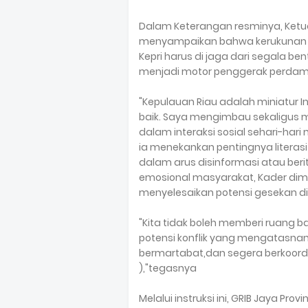
Dalam Keterangan resminya, Ketua
menyampaikan bahwa kerukunan a
Kepri harus di jaga dari segala be
menjadi motor penggerak perdam
"Kepulauan Riau adalah miniatur 
baik. Saya mengimbau sekaligus m
dalam interaksi sosial sehari-hari
ia menekankan pentingnya literasi 
dalam arus disinformasi atau ber
emosional masyarakat, Kader di
menyelesaikan potensi gesekan di
"Kita tidak boleh memberi ruang 
potensi konflik yang mengatasna
bermartabat,dan segera berkoord
),"tegasnya
Melalui instruksi ini, GRIB Jaya P