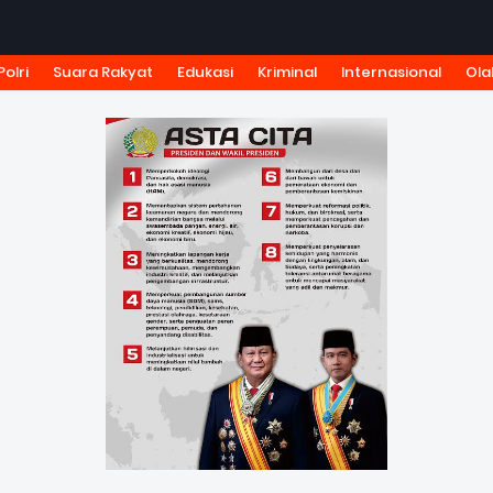
Polri
Suara Rakyat
Edukasi
Kriminal
Internasional
Ola
KSI
TARIF IKLAN
PEDOMAN MEDIA SIBER
KODE ETIK J