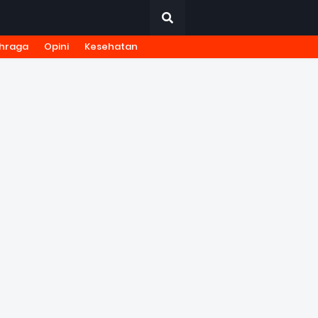
hraga
Opini
Kesehatan
URNALISTIK