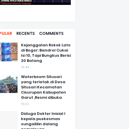
PULAR
RECENTS
COMMENTS
Kejanggalan Rokok Lato
di Bogor: Bandrol Cukai
Isi 10, Tapi Bungkus Berisi
20 Batang
16.44
Waterboom Situsari
yang terletak di Desa
Situsari Kecamatan
Cisurupan Kabupaten
Garut ,Resmi dibuka
15.03
Diduga Dokter Inisial I
kepala puskesmas
sungaililin dalang