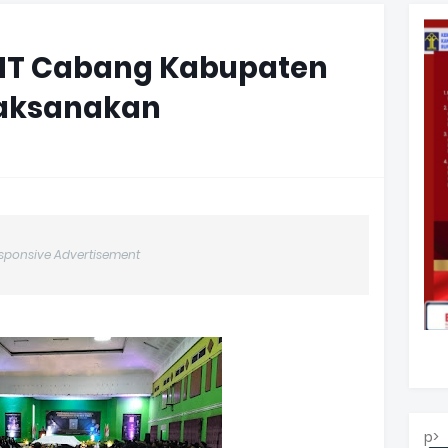
HT Cabang Kabupaten
ilaksanakan
sponsive Advertisement
p>