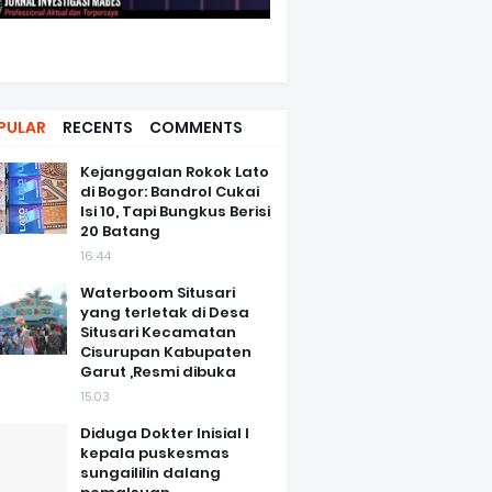
PULAR
RECENTS
COMMENTS
Kejanggalan Rokok Lato
di Bogor: Bandrol Cukai
Isi 10, Tapi Bungkus Berisi
20 Batang
16.44
Waterboom Situsari
yang terletak di Desa
Situsari Kecamatan
Cisurupan Kabupaten
Garut ,Resmi dibuka
15.03
Diduga Dokter Inisial I
kepala puskesmas
sungaililin dalang