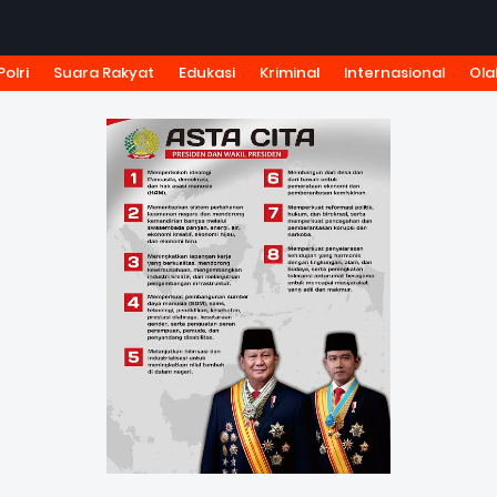
Polri
Suara Rakyat
Edukasi
Kriminal
Internasional
Ola
KSI
TARIF IKLAN
PEDOMAN MEDIA SIBER
KODE ETIK J