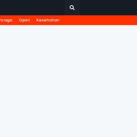
hraga
Opini
Kesehatan
URNALISTIK