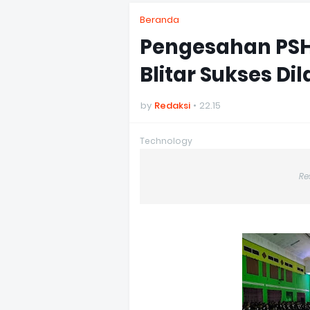
Beranda
Pengesahan PS
Blitar Sukses D
by
Redaksi
22.15
Technology
Re