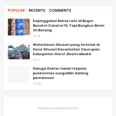
POPULAR
RECENTS
COMMENTS
Kejanggalan Rokok Lato di Bogor:
Bandrol Cukai Isi 10, Tapi Bungkus Berisi
20 Batang
16.44
Waterboom Situsari yang terletak di
Desa Situsari Kecamatan Cisurupan
Kabupaten Garut ,Resmi dibuka
15.03
Diduga Dokter Inisial I kepala
puskesmas sungaililin dalang
pemalsuan
00.35
Responsive Advertisement