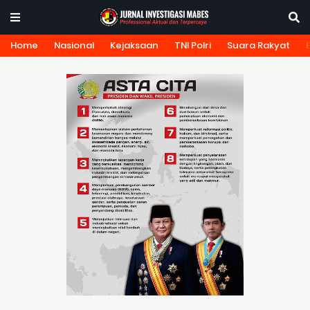
Home
Nasional
Kejaksaan
TNI Polri
Suara Rakyat