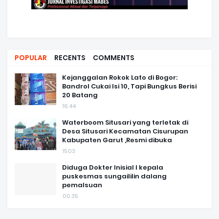
POPULAR
RECENTS
COMMENTS
Kejanggalan Rokok Lato di Bogor:
Bandrol Cukai Isi 10, Tapi Bungkus Berisi
20 Batang
16.44
Waterboom Situsari yang terletak di
Desa Situsari Kecamatan Cisurupan
Kabupaten Garut ,Resmi dibuka
15.03
Diduga Dokter Inisial I kepala
puskesmas sungaililin dalang
pemalsuan
00.35