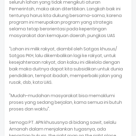
seluruh lahan yang tidak mengikuti aturan
Pemerintah, maka akan ditertibkan. Langkah baik ini
tentunya harus kita dukung bersama-sama, karena
program ini merupakan program yang strategis
selama tetap berorientasi pada kepentingan
masyarakat dan kemajuan daerah, pungkas UAS
"Lahan ini milik rakyat, diambil oleh Satgas khusus/
Satgas PKH, lalu dikembalikan lagi ke rakyat, untuk
kesejahteraan rakyat, dan kalau ini dikelola dengan
baik maka duitnya dapat kita subsidikan untuk dunia
pendidikan, tempat ibadah, memperbaiki jalan yang
rusak, dsb, kata UAS.
"Mudah-mudahan masyarakat bisa memaklumi
proses yang sedang berjalan, karna semua ini butuh
proses dan waktu".
Semoga PT. APN khususnya di bidang sawit, selalu
Amanah dalam menjalankan tugasnya, ada
kepastian hukum, the right man on the right place