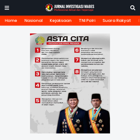
Home
Nasional
Kejaksaan
TNI Polri
Suara Rakyat