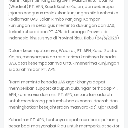
Hari ini, dipimpin langsung oleh Wakil Direktur Utama
(Wadirut) PT. APN, Kusdi Sastro Kidjan, dan beberapa
jajaran pengurus melakukan kunjungan silaturahmi ke
kediaman UAS, Jalan Rimbo Panjang, Kampar,
kunjungan ini sekaligus meminta dukungan dari UAS,
terkait keberadaan PT. APN di berbagai Provinsi di
Indonesia, khususnya di Provinsi Riau. Rabu (24/6/2026)
Dalam kesempatannya, Wadirut, PT. APN, Kusdi Sastro
Kidjan, menyampaikan rasa terima kasihnya kepada
UAS, atas kesempatannya untuk menerima kunjungan
silaturahmi dari PT. APN.
"Kami meminta kepada UAS agar kiranya dapat
memberikan support ataupun dukungan terhadap PT.
APN, karena visi dan misi PT. APN, antara lain adalah
untuk mendorong pertumbuhan ekonomi daerah dan
meningkatkan kesejahteraan masyarakat", ujar Kusdi.
Kehadiran PT. APN, tentunya dapat membuka peluang
besar bagi masyarakat Riau untuk memperkuat sektor