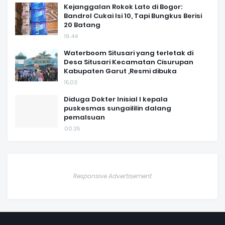
Kejanggalan Rokok Lato di Bogor:
Bandrol Cukai Isi 10, Tapi Bungkus Berisi
20 Batang
16.44
Waterboom Situsari yang terletak di
Desa Situsari Kecamatan Cisurupan
Kabupaten Garut ,Resmi dibuka
15.03
Diduga Dokter Inisial I kepala
puskesmas sungaililin dalang
pemalsuan
00.35
Responsive Advertisement