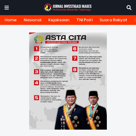
Home
Nasional
Kejaksaan
TNI Polri
Suara Rakyat