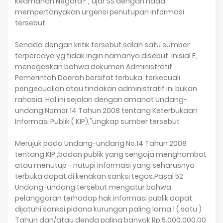
keamanan Negara? ,"ujar SS dengan nada
mempertanyakan urgensi penutupan informasi
tersebut.
Senada dengan kritik tersebut,salah satu sumber
terpercaya yg tidak ingin namanya disebut, inisial E,
menegaskan bahwa dokumen Administratif
Pemerintah Daerah bersifat terbuka, terkecuali
pengecualian,atau tindakan administratif ini bukan
rahasia. Hal ini sejalan dengan amanat Undang-
undang Nomor 14 Tahun 2008 tentang Keterbukaan
Informasi Publik ( KIP),"ungkap sumber tersebut
Merujuk pada Undang-undang No.14 Tahun 2008
tentang KIP ,badan publik yang sengaja menghambat
atau menutup - nutupi informasi yang seharusnya
terbuka dapat di kenakan sanksi tegas.Pasal 52
Undang-undang tersebut mengatur bahwa
pelanggaran terhadap hak informasi publik dapat
dijatuhi sanksi pidana kurungan paling lama 1 ( satu )
Tahun dan/atau denda paling banyak Rp 5.000.000.00