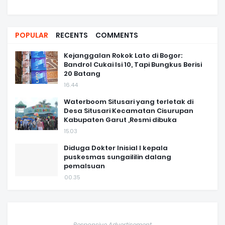
POPULAR
RECENTS
COMMENTS
Kejanggalan Rokok Lato di Bogor:
Bandrol Cukai Isi 10, Tapi Bungkus Berisi
20 Batang
16.44
Waterboom Situsari yang terletak di
Desa Situsari Kecamatan Cisurupan
Kabupaten Garut ,Resmi dibuka
15.03
Diduga Dokter Inisial I kepala
puskesmas sungaililin dalang
pemalsuan
00.35
Responsive Advertisement