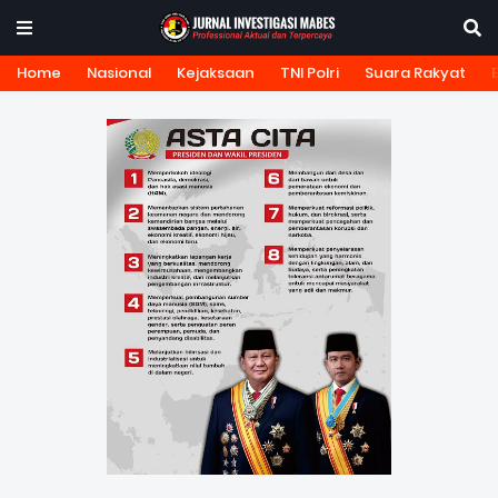
Home
Nasional
Kejaksaan
TNI Polri
Suara Rakyat