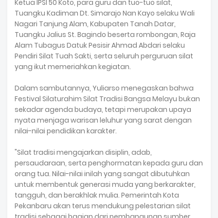
Ketua IPSI 50 Koto, para guru dan tuo-tuo silat,
Tuangku Kadiman Dt. Simarajo Nan Kayo selaku Wali
Nagari Tanjung Alam, Kabupaten Tanah Datar,
Tuangku Jalius St. Bagindo beserta rombongan, Raja
Alam Tubagus Datuk Pesisir Ahmad Abdari selaku
Pendiri Silat Tuah Sakti, serta seluruh perguruan silat
yang ikut memeriahkan kegiatan.
Dalam sambutannya, Yuliarso menegaskan bahwa
Festival Silaturahim Silat Tradisi Bangsa Melayu bukan
sekadar agenda budaya, tetapi merupakan upaya
nyata menjaga warisan leluhur yang sarat dengan
nilai-nilai pendidikan karakter.
"Silat tradisi mengajarkan disiplin, adab,
persaudaraan, serta penghormatan kepada guru dan
orang tua. Nilai-nilai inilah yang sangat dibutuhkan
untuk membentuk generasi muda yang berkarakter,
tangguh, dan berakhlak mulia. Pemerintah Kota
Pekanbaru akan terus mendukung pelestarian silat
tradisi sebagai bagian dari pembangunan sumber