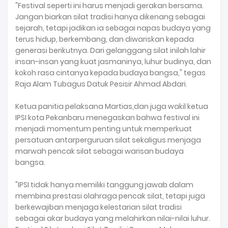
"Festival seperti ini harus menjadi gerakan bersama.
Jangan biarkan silat tradisi hanya dikenang sebagai
sejarah, tetapi jadikan ia sebagai napas budaya yang
terus hidup, berkembang, dan diwariskan kepada
generasi berikutnya. Dari gelanggang silat inilah lahir
insan-insan yang kuat jasmaninya, luhur budinya, dan
kokoh rasa cintanya kepada budaya bangsa," tegas
Raja Alam Tubagus Datuk Pesisir Ahmad Abdari.
Ketua panitia pelaksana Martias,dan juga wakil ketua
IPSI kota Pekanbaru menegaskan bahwa festival ini
menjadi momentum penting untuk memperkuat
persatuan antarperguruan silat sekaligus menjaga
marwah pencak silat sebagai warisan budaya
bangsa.
"IPSI tidak hanya memiliki tanggung jawab dalam
membina prestasi olahraga pencak silat, tetapi juga
berkewajiban menjaga kelestarian silat tradisi
sebagai akar budaya yang melahirkan nilai-nilai luhur.