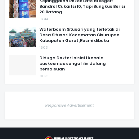
Kejanggalan Rokok Lato di Bogor:
Bandrol Cukai Isi 10, Tapi Bungkus Berisi
20 Batang
16.44
Waterboom Situsari yang terletak di
Desa Situsari Kecamatan Cisurupan
Kabupaten Garut ,Resmi dibuka
15.03
Diduga Dokter Inisial I kepala
puskesmas sungaililin dalang
pemalsuan
00.35
Responsive Advertisement