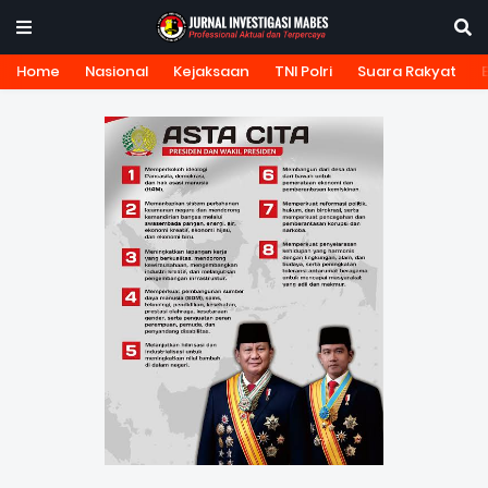
Home
Nasional
Kejaksaan
TNI Polri
Suara Rakyat