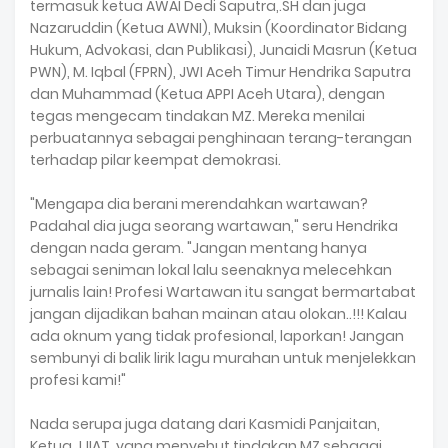
termasuk ketua AWAI Dedi Saputra,.SH dan juga
Nazaruddin (Ketua AWNI), Muksin (Koordinator Bidang
Hukum, Advokasi, dan Publikasi), Junaidi Masrun (Ketua
PWN), M. Iqbal (FPRN), JWI Aceh Timur Hendrika Saputra
dan Muhammad (Ketua APPI Aceh Utara), dengan
tegas mengecam tindakan MZ. Mereka menilai
perbuatannya sebagai penghinaan terang-terangan
terhadap pilar keempat demokrasi.
"Mengapa dia berani merendahkan wartawan?
Padahal dia juga seorang wartawan," seru Hendrika
dengan nada geram. "Jangan mentang hanya
sebagai seniman lokal lalu seenaknya melecehkan
jurnalis lain! Profesi Wartawan itu sangat bermartabat
jangan dijadikan bahan mainan atau olokan..!!! Kalau
ada oknum yang tidak profesional, laporkan! Jangan
sembunyi di balik lirik lagu murahan untuk menjelekkan
profesi kami!"
Nada serupa juga datang dari Kasmidi Panjaitan,
Ketua JJIAT, yang menyebut tindakan MZ sebagai