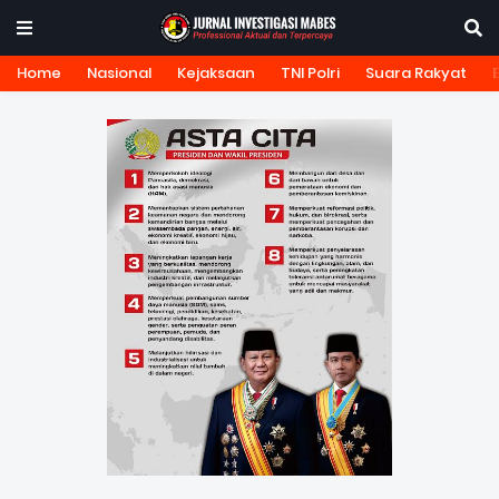
Home
Nasional
Kejaksaan
TNI Polri
Suara Rakyat