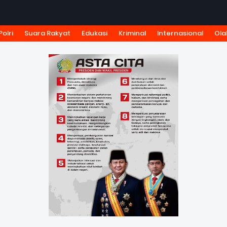
Polri
Suara Rakyat
Edukasi
Kriminal
Internasional
Ola
KSI
TARIF IKLAN
PEDOMAN MEDIA SIBER
KODE ETIK J