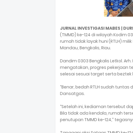
JURNAL INVESTIGASI MABES | DURI
(TMMD) ke-124 di wilayah Kodim 0
rumah tidak layak huni (RTLH) mil
Mandau, Bengkalis, Riau.
Dandim 0303 Bengkalis Letkol. Arh
mengatakan, progres pekerjaan te
selesai sesuai target serta beztek 
“Benar, bedah RTLH sudah tuntas d
Dansatgas.
“Setelah ini, kediaman tersebut d
Bila tidak ada kendala, rumah ters
penutupan TMMD ke-124,” tegasny
Tanggapi aksi Satgas TMMD ke-124