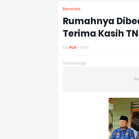
Beranda
Rumahnya Dibed
Terima Kasih TN
by
Ruli
11.07
Technology
Re