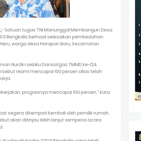
,
- Satuan tugas TNI Manunggal Membangun Desa
303 Bengkalis berhasil selesaikan pembedahan
ik Heru, warga desa Harapan Baru, kecamatan
. Irvan Nurdin selaku Dansatgas TMMD ke-124
rsebut reami mencapai 100 persen alias telah
kerja.
ikerjakan, progresnya mencapai 100 persen,” kata
apat segera ditempati kembali oleh pemilik rumah.
ebut akan ditinjau lebih lanjut sempena acara
a.
 di wilayah Kodim 0303 Bengkalis yang telah