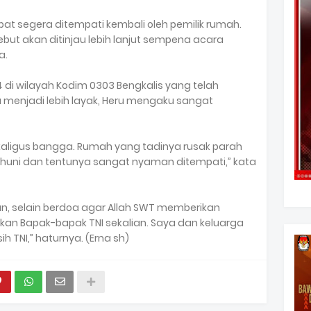
apat segera ditempati kembali oleh pemilik rumah.
ebut akan ditinjau lebih lanjut sempena acara
a.
 di wilayah Kodim 0303 Bengkalis yang telah
enjadi lebih layak, Heru mengaku sangat
kaligus bangga. Rumah yang tadinya rusak parah
k huni dan tentunya sangat nyaman ditempati,” kata
an, selain berdoa agar Allah SWT memberikan
ikan Bapak-bapak TNI sekalian. Saya dan keluarga
ih TNI,” haturnya. (Erna sh)