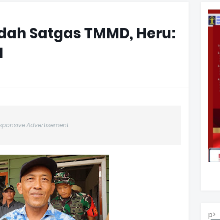
ah Satgas TMMD, Heru:
I
sponsive Advertisement
p>