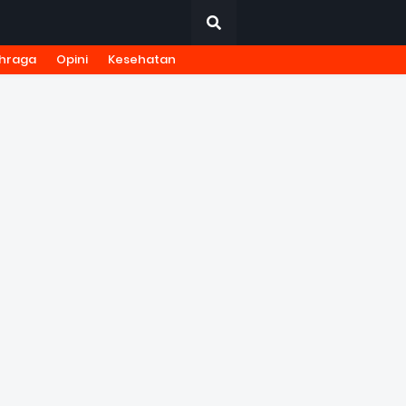
hraga
Opini
Kesehatan
URNALISTIK