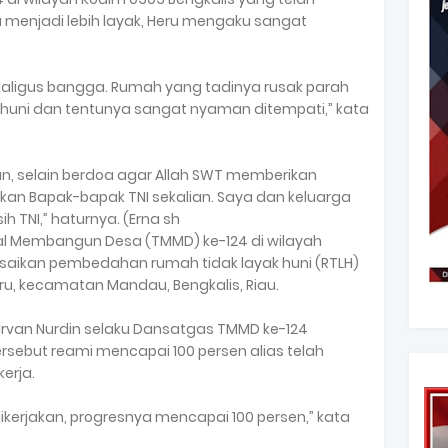
enjadi lebih layak, Heru mengaku sangat
kaligus bangga. Rumah yang tadinya rusak parah
k huni dan tentunya sangat nyaman ditempati,” kata
an, selain berdoa agar Allah SWT memberikan
ikan Bapak-bapak TNI sekalian. Saya dan keluarga
ih TNI,” haturnya. (Erna sh
al Membangun Desa (TMMD) ke-124 di wilayah
lesaikan pembedahan rumah tidak layak huni (RTLH)
ru, kecamatan Mandau, Bengkalis, Riau.
. Irvan Nurdin selaku Dansatgas TMMD ke-124
rsebut reami mencapai 100 persen alias telah
kerja.
ikerjakan, progresnya mencapai 100 persen,” kata