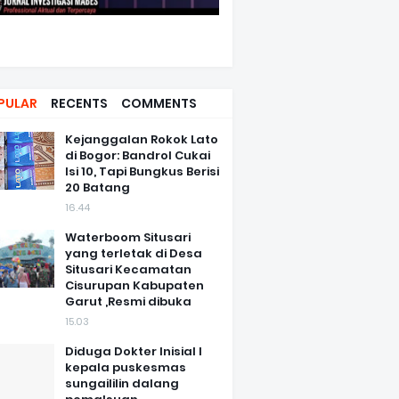
PULAR
RECENTS
COMMENTS
Kejanggalan Rokok Lato
di Bogor: Bandrol Cukai
Isi 10, Tapi Bungkus Berisi
20 Batang
16.44
Waterboom Situsari
yang terletak di Desa
Situsari Kecamatan
Cisurupan Kabupaten
Garut ,Resmi dibuka
15.03
Diduga Dokter Inisial I
kepala puskesmas
sungaililin dalang