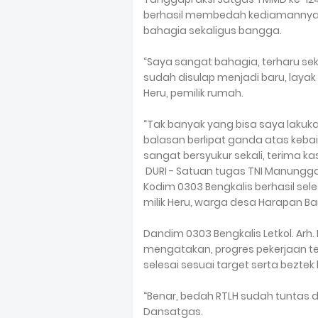
berhasil membedah kediamannya m
bahagia sekaligus bangga.
“Saya sangat bahagia, terharu se
sudah disulap menjadi baru, laya
Heru, pemilik rumah.
“Tak banyak yang bisa saya lakuk
balasan berlipat ganda atas keba
sangat bersyukur sekali, terima kas
DURI - Satuan tugas TNI Manungg
Kodim 0303 Bengkalis berhasil se
milik Heru, warga desa Harapan Ba
Dandim 0303 Bengkalis Letkol. Arh
mengatakan, progres pekerjaan te
selesai sesuai target serta beztek 
“Benar, bedah RTLH sudah tuntas d
Dansatgas.