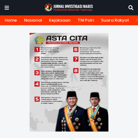
Home
Nasional
Kejaksaan
TNI Polri
Suara Rakyat