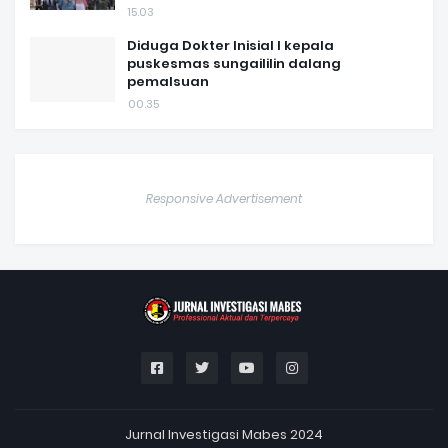
15.03
Diduga Dokter Inisial I kepala
puskesmas sungaililin dalang
pemalsuan
00.35
Responsive Advertisement
Jurnal Investigasi Mabes 2024