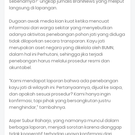
sebenarnya?” ungkap jurnalis BraniNews yang meliput
langsung di lapangan.
Dugaan awak media kian kuat ketika mencuat
informasi dari warga sekitar yang menyebutkan
adanya aktivitas penebangan pohon jati yang diduga
tidak dilaporkan secara transparan. Kayu jati
merupakan aset negara yang dikelola oleh BUMN,
dalam hal ini Perhutani, sehingga jika terjadi
penebangan harus melalui prosedur resmi dan
akuntabel.
“Kami mendapat laporan bahwa ada penebangan
kayu jati di wilayah ini. Pertanyaannya, dijual ke siapa,
dan apakah sesuai prosedur? Kami hanya ingin
konfirmasi, tapi pihak yang bersangkutan justru
menghindar,” tambahnya.
Asper Subur Raharjo, yang namanya muncul dalam
berbagai laporan, menjadi sorotan karena dianggap
tidak kooperatif terhadap upaya konfirmasi dari