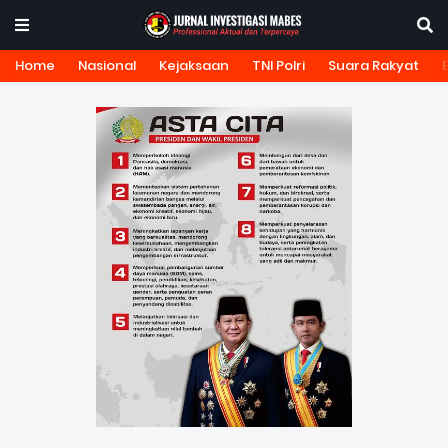
Home
Nasional
Kejaksaan
TNI Polri
Suara Rakyat