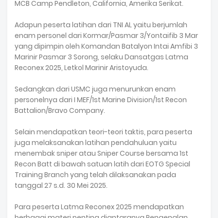
MCB Camp Pendleton, California, Amerika Serikat.
Adapun peserta latihan dari TNI AL yaitu berjumlah
enam personel dari Kormar/Pasmar 3/Yontaifib 3 Mar
yang dipimpin oleh Komandan Batalyon Intai Amfibi 3
Marinir Pasmar 3 Sorong, selaku Dansatgas Latma
Reconex 2025, Letkol Marinir Aristoyuda.
Sedangkan dari USMC juga menurunkan enam
personelnya dari I MEF/1st Marine Division/1st Recon
Battalion/Bravo Company.
Selain mendapatkan teori-teori taktis, para peserta
juga melaksanakan latihan pendahuluan yaitu
menembak sniper atau Sniper Course bersama 1st
Recon Batt di bawah satuan latih dari EOTG Special
Training Branch yang telah dilaksanakan pada
tanggal 27 s.d. 30 Mei 2025.
Para peserta Latma Reconex 2025 mendapatkan
berbagai materi penting diantaranya Pengenalan