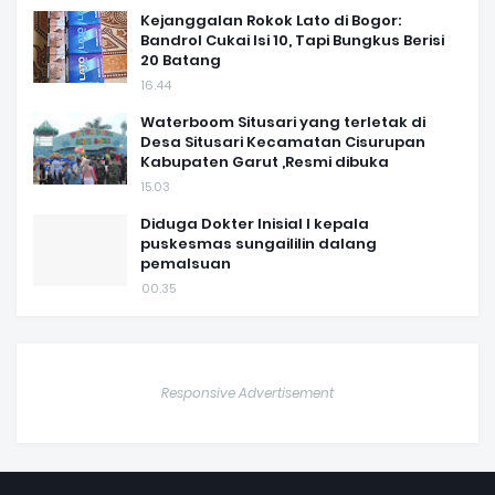
Kejanggalan Rokok Lato di Bogor:
Bandrol Cukai Isi 10, Tapi Bungkus Berisi
20 Batang
16.44
Waterboom Situsari yang terletak di
Desa Situsari Kecamatan Cisurupan
Kabupaten Garut ,Resmi dibuka
15.03
Diduga Dokter Inisial I kepala
puskesmas sungaililin dalang
pemalsuan
00.35
Responsive Advertisement