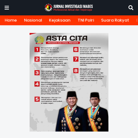
Home
Nasional
Kejaksaan
TNI Polri
Suara Rakyat