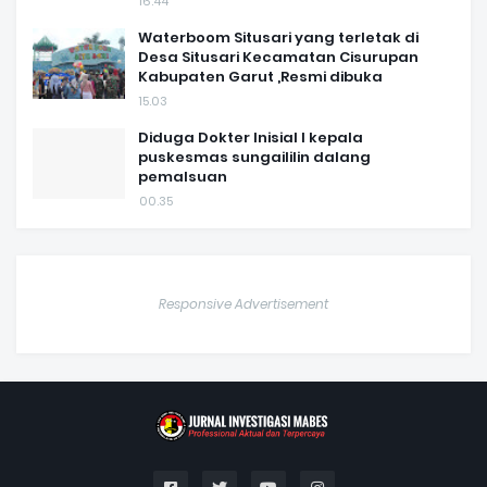
16.44
Waterboom Situsari yang terletak di
Desa Situsari Kecamatan Cisurupan
Kabupaten Garut ,Resmi dibuka
15.03
Diduga Dokter Inisial I kepala
puskesmas sungaililin dalang
pemalsuan
00.35
Responsive Advertisement