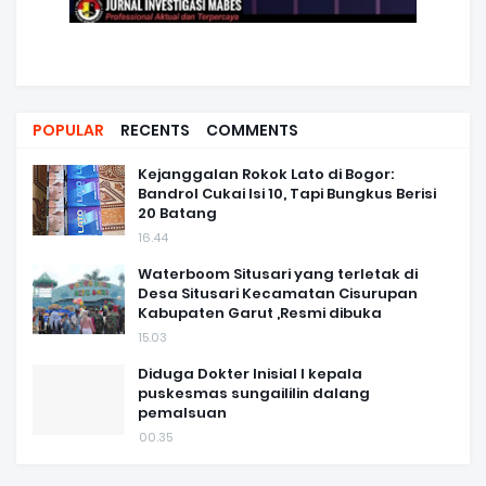
POPULAR
RECENTS
COMMENTS
Kejanggalan Rokok Lato di Bogor:
Bandrol Cukai Isi 10, Tapi Bungkus Berisi
20 Batang
16.44
Waterboom Situsari yang terletak di
Desa Situsari Kecamatan Cisurupan
Kabupaten Garut ,Resmi dibuka
15.03
Diduga Dokter Inisial I kepala
puskesmas sungaililin dalang
pemalsuan
00.35