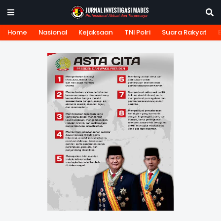
Home
Nasional
Kejaksaan
TNI Polri
Suara Rakyat