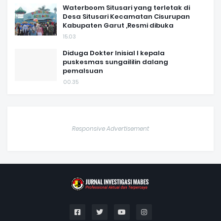
Waterboom Situsari yang terletak di
Desa Situsari Kecamatan Cisurupan
Kabupaten Garut ,Resmi dibuka
15.03
Diduga Dokter Inisial I kepala
puskesmas sungaililin dalang
pemalsuan
00.35
Responsive Advertisement