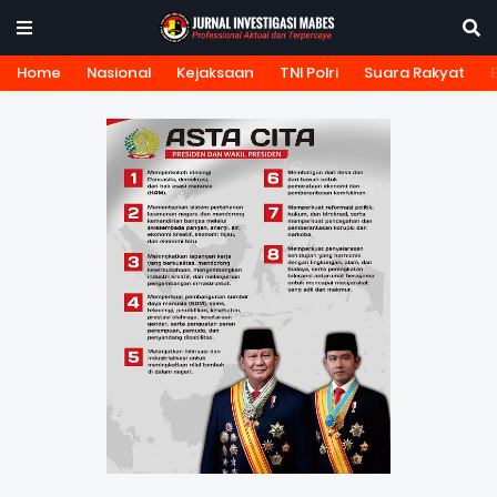
Home
Nasional
Kejaksaan
TNI Polri
Suara Rakyat