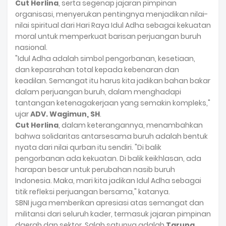
Cut Herlina
, serta segenap jajaran pimpinan
organisasi, menyerukan pentingnya menjadikan nilai-
nilai spiritual dari Hari Raya Idul Adha sebagai kekuatan
moral untuk memperkuat barisan perjuangan buruh
nasional.
"Idul Adha adalah simbol pengorbanan, kesetiaan,
dan kepasrahan total kepada kebenaran dan
keadilan. Semangat itu harus kita jadikan bahan bakar
dalam perjuangan buruh, dalam menghadapi
tantangan ketenagakerjaan yang semakin kompleks,"
ujar
ADV. Wagimun, SH
.
Cut Herlina
, dalam keterangannya, menambahkan
bahwa solidaritas antarsesama buruh adalah bentuk
nyata dari nilai qurban itu sendiri. "Di balik
pengorbanan ada kekuatan. Di balik keikhlasan, ada
harapan besar untuk perubahan nasib buruh
Indonesia. Maka, mari kita jadikan Idul Adha sebagai
titik refleksi perjuangan bersama," katanya.
SBNI juga memberikan apresiasi atas semangat dan
militansi dari seluruh kader, termasuk jajaran pimpinan
daerah dan sektor. Salah satunya adalah
Taruna