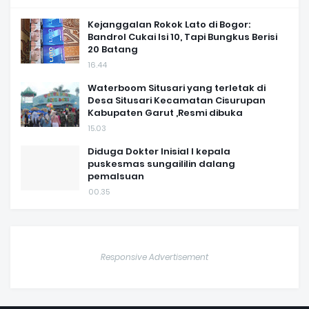
Kejanggalan Rokok Lato di Bogor:
Bandrol Cukai Isi 10, Tapi Bungkus Berisi
20 Batang
16.44
Waterboom Situsari yang terletak di
Desa Situsari Kecamatan Cisurupan
Kabupaten Garut ,Resmi dibuka
15.03
Diduga Dokter Inisial I kepala
puskesmas sungaililin dalang
pemalsuan
00.35
Responsive Advertisement