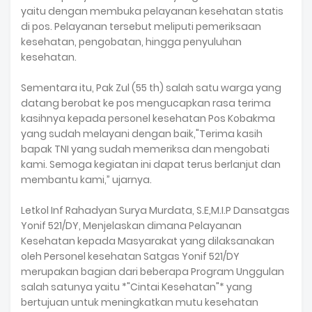
yaitu dengan membuka pelayanan kesehatan statis
di pos. Pelayanan tersebut meliputi pemeriksaan
kesehatan, pengobatan, hingga penyuluhan
kesehatan.
Sementara itu, Pak Zul (55 th) salah satu warga yang
datang berobat ke pos mengucapkan rasa terima
kasihnya kepada personel kesehatan Pos Kobakma
yang sudah melayani dengan baik,"Terima kasih
bapak TNI yang sudah memeriksa dan mengobati
kami. Semoga kegiatan ini dapat terus berlanjut dan
membantu kami,” ujarnya.
Letkol Inf Rahadyan Surya Murdata, S.E,M.I.P Dansatgas
Yonif 521/DY, Menjelaskan dimana Pelayanan
Kesehatan kepada Masyarakat yang dilaksanakan
oleh Personel kesehatan Satgas Yonif 521/DY
merupakan bagian dari beberapa Program Unggulan
salah satunya yaitu *"Cintai Kesehatan"* yang
bertujuan untuk meningkatkan mutu kesehatan