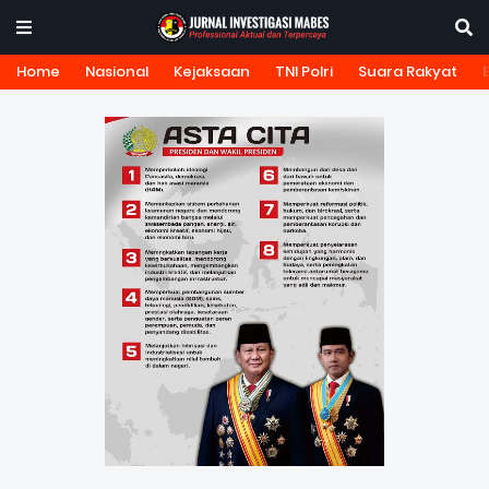
Home
Nasional
Kejaksaan
TNI Polri
Suara Rakyat