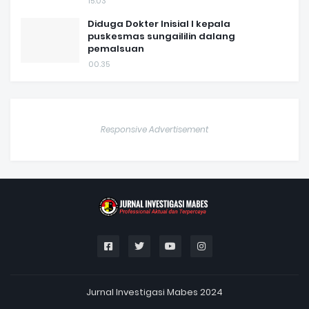
15.03
Diduga Dokter Inisial I kepala
puskesmas sungaililin dalang
pemalsuan
00.35
Responsive Advertisement
Jurnal Investigasi Mabes 2024