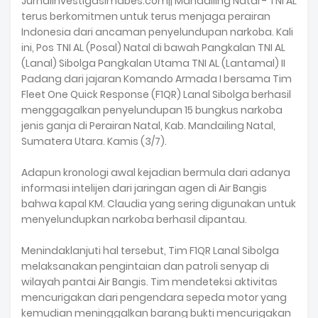
Jurnalinvestigasimabes.com|| Mandailing Natal - TNI AL
terus berkomitmen untuk terus menjaga perairan
Indonesia dari ancaman penyelundupan narkoba. Kali
ini, Pos TNI AL (Posal) Natal di bawah Pangkalan TNI AL
(Lanal) Sibolga Pangkalan Utama TNI AL (Lantamal) II
Padang dari jajaran Komando Armada I bersama Tim
Fleet One Quick Response (F1QR) Lanal Sibolga berhasil
menggagalkan penyelundupan 15 bungkus narkoba
jenis ganja di Perairan Natal, Kab. Mandailing Natal,
Sumatera Utara. Kamis (3/7).
Adapun kronologi awal kejadian bermula dari adanya
informasi intelijen dari jaringan agen di Air Bangis
bahwa kapal KM. Claudia yang sering digunakan untuk
menyelundupkan narkoba berhasil dipantau.
Menindaklanjuti hal tersebut, Tim F1QR Lanal Sibolga
melaksanakan pengintaian dan patroli senyap di
wilayah pantai Air Bangis. Tim mendeteksi aktivitas
mencurigakan dari pengendara sepeda motor yang
kemudian meninggalkan barang bukti mencurigakan