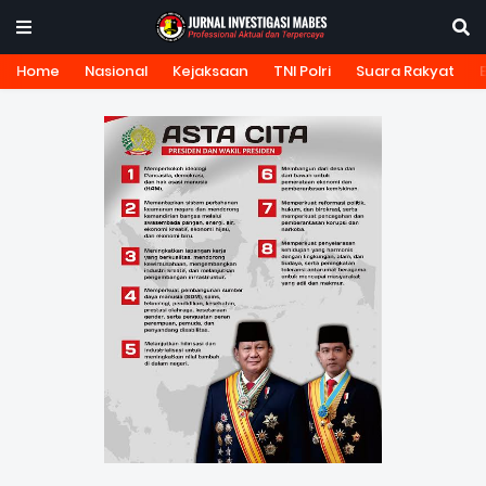
Home
Nasional
Kejaksaan
TNI Polri
Suara Rakyat