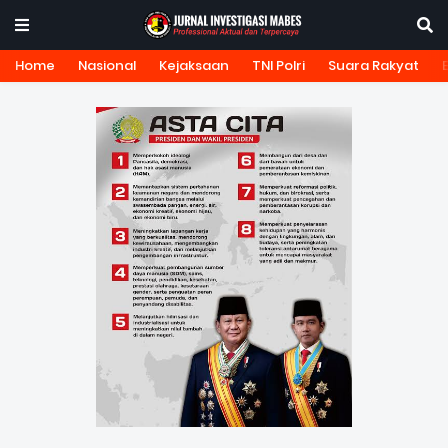
Home
Nasional
Kejaksaan
TNI Polri
Suara Rakyat