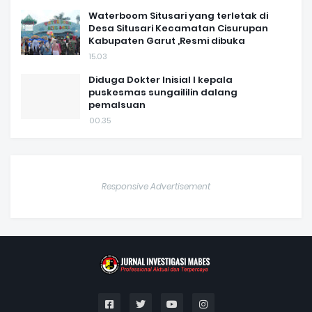
Waterboom Situsari yang terletak di
Desa Situsari Kecamatan Cisurupan
Kabupaten Garut ,Resmi dibuka
15.03
Diduga Dokter Inisial I kepala
puskesmas sungaililin dalang
pemalsuan
00.35
Responsive Advertisement