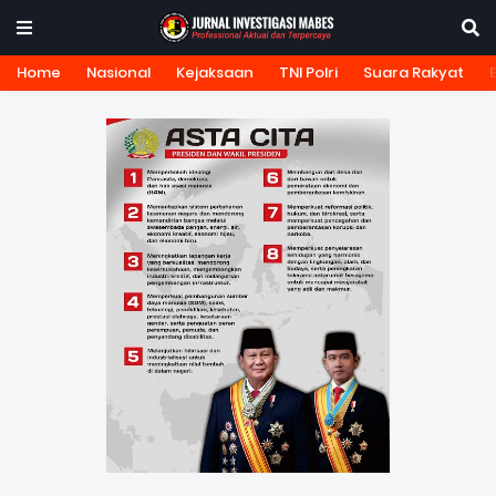
Home
Nasional
Kejaksaan
TNI Polri
Suara Rakyat