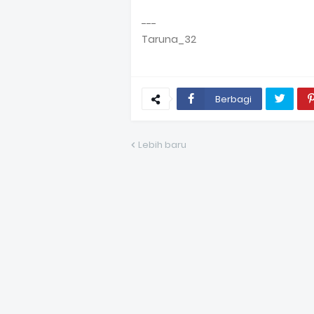
---
Taruna_32
Berbagi
Lebih baru