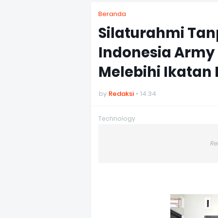
Beranda
Silaturahmi Tan
Indonesia Army 3
Melebihi Ikatan
by
Redaksi
14.34
Technology
Re