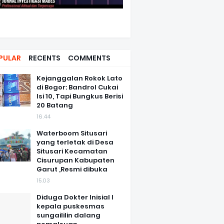
PULAR
RECENTS
COMMENTS
Kejanggalan Rokok Lato
di Bogor: Bandrol Cukai
Isi 10, Tapi Bungkus Berisi
20 Batang
16.44
Waterboom Situsari
yang terletak di Desa
Situsari Kecamatan
Cisurupan Kabupaten
Garut ,Resmi dibuka
15.03
Diduga Dokter Inisial I
kepala puskesmas
sungaililin dalang