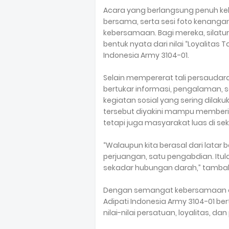
Acara yang berlangsung penuh ke
bersama, serta sesi foto kenang
kebersamaan. Bagi mereka, silat
bentuk nyata dari nilai “Loyalitas
Indonesia Army 3104-01.
Selain mempererat tali persaudara
bertukar informasi, pengalaman, 
kegiatan sosial yang sering dilak
tersebut diyakini mampu memberi
tetapi juga masyarakat luas di sek
“Walaupun kita berasal dari latar
perjuangan, satu pengabdian. Itul
sekadar hubungan darah,” tambah s
Dengan semangat kebersamaan da
Adipati Indonesia Army 3104-01 b
nilai-nilai persatuan, loyalitas, 