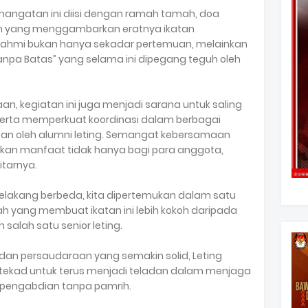
hangatan ini diisi dengan ramah tamah, doa
an yang menggambarkan eratnya ikatan
urahmi bukan hanya sekadar pertemuan, melainkan
 Tanpa Batas” yang selama ini dipegang teguh oleh
an, kegiatan ini juga menjadi sarana untuk saling
serta memperkuat koordinasi dalam berbagai
ukan oleh alumni leting. Semangat kebersamaan
kan manfaat tidak hanya bagi para anggota,
itarnya.
 belakang berbeda, kita dipertemukan dalam satu
ah yang membuat ikatan ini lebih kokoh daripada
alah satu senior leting.
n persaudaraan yang semakin solid, Leting
ertekad untuk terus menjadi teladan dalam menjaga
dan pengabdian tanpa pamrih.