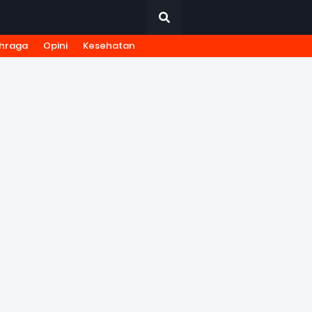
hraga
Opini
Kesehatan
URNALISTIK