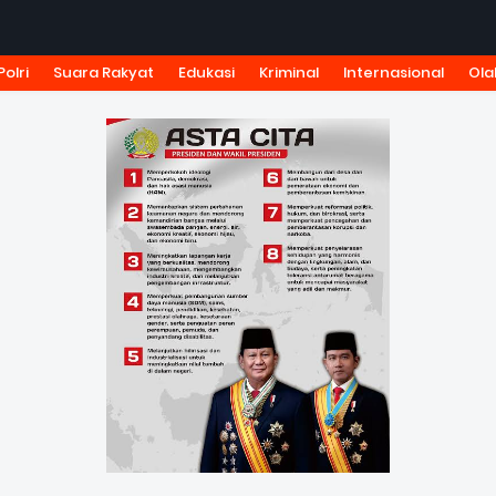
Polri
Suara Rakyat
Edukasi
Kriminal
Internasional
Ola
KSI
TARIF IKLAN
PEDOMAN MEDIA SIBER
KODE ETIK J