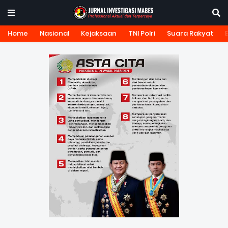
Home
Nasional
Kejaksaan
TNI Polri
Suara Rakyat