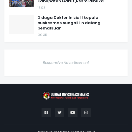
Kabupaten Garut ,Resmi dibuka
15.03
Diduga Dokter Inisial I kepala
puskesmas sungaililin dalang
pemalsuan
00.35
Responsive Advertisement