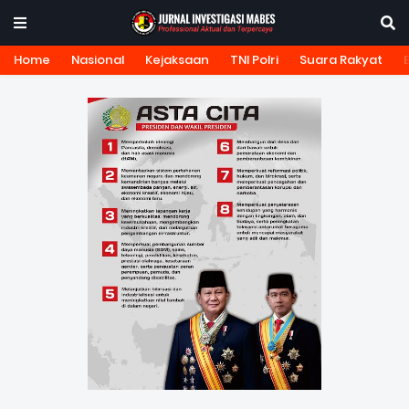
Home
Nasional
Kejaksaan
TNI Polri
Suara Rakyat