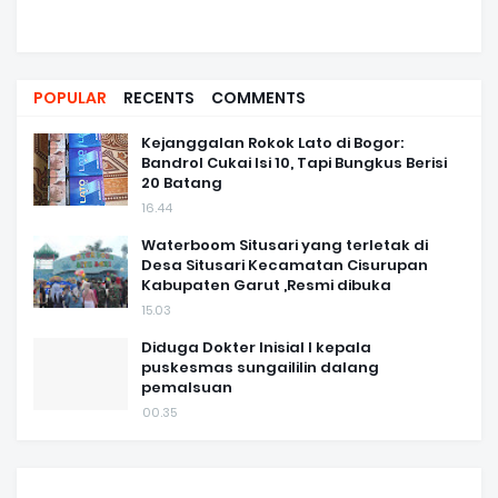
POPULAR
RECENTS
COMMENTS
Kejanggalan Rokok Lato di Bogor:
Bandrol Cukai Isi 10, Tapi Bungkus Berisi
20 Batang
16.44
Waterboom Situsari yang terletak di
Desa Situsari Kecamatan Cisurupan
Kabupaten Garut ,Resmi dibuka
15.03
Diduga Dokter Inisial I kepala
puskesmas sungaililin dalang
pemalsuan
00.35