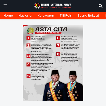
Home
Nasional
Kejaksaan
TNI Polri
Suara Rakyat