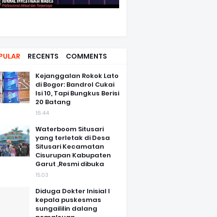
PULAR
RECENTS
COMMENTS
Kejanggalan Rokok Lato
di Bogor: Bandrol Cukai
Isi 10, Tapi Bungkus Berisi
20 Batang
16.44
Waterboom Situsari
yang terletak di Desa
Situsari Kecamatan
Cisurupan Kabupaten
Garut ,Resmi dibuka
15.03
Diduga Dokter Inisial I
kepala puskesmas
sungaililin dalang