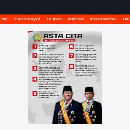
Polri
Suara Rakyat
Edukasi
Kriminal
Internasional
Ola
KSI
TARIF IKLAN
PEDOMAN MEDIA SIBER
KODE ETIK J