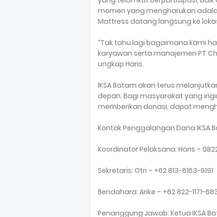
yang telah ikut berpartisipasi, b
momen yang mengharukan adalah 
Mattress datang langsung ke lok
“Tak tahu lagi bagaimana kami h
karyawan serta manajemen PT Cha
ungkap Haris.
IKSA Batam akan terus melanjutk
depan. Bagi masyarakat yang ingi
memberikan donasi, dapat menghu
Kontak Penggalangan Dana IKSA 
Koordinator Pelaksana: Haris – 08
Sekretaris: Otri – +62 813-6163-9191
Bendahara: Arike – +62 822-1171-683
Penanggung Jawab: Ketua IKSA Ba