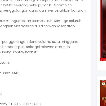
aik dalam bentuk tenaga maupun materi. Salah satu
ketika seorang pekerja dari PT Champion
asi penggalangan dana dan menyerahkan bantuan.
arus mengucapkan terima kasih. Semoga seluruh
mpion Mattress selalu diberikan kesehatan,”
an penggalangan dana selama satu minggu ke
n berpartisipasi sebagai relawan ataupun
bungi kontak berikut:
Batam:
22 8882 9042
1
tam – +62 896-7117-0750