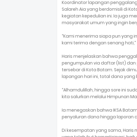
Koordinator lapangan penggalang
Salareh Aia yang berdomisili di 
kegiatan kepedulian ini. Ia juga
masyarakat umum yang ingin ber
“Kami menerima siapa pun yang in
kami terima dengan senang hati,” u
Haris menjelaskan bahwa penggal
pengumpulan via daftar (list) dan
tersebar di Kota Batam. Sejak dimul
lapangan hari ini, total dana yan
“Alhamdulillah, hingga sore ini su
kita salurkan melalui Himpunan Ma
Ia menegaskan bahwa IKSA Batam
penyaluran dana hingga laporan 
Di kesempatan yang sama, Haris 