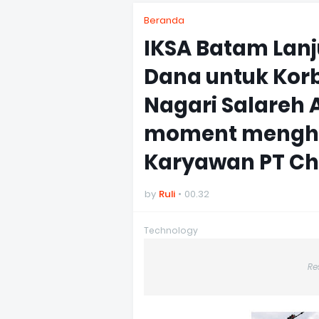
Beranda
IKSA Batam Lan
Dana untuk Korb
Nagari Salareh 
moment menghar
Karyawan PT Ch
by
Ruli
00.32
Technology
Re