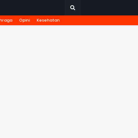
hraga
Opini
Kesehatan
URNALISTIK