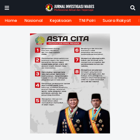
Home
Nasional
Kejaksaan
TNI Polri
Suara Rakyat