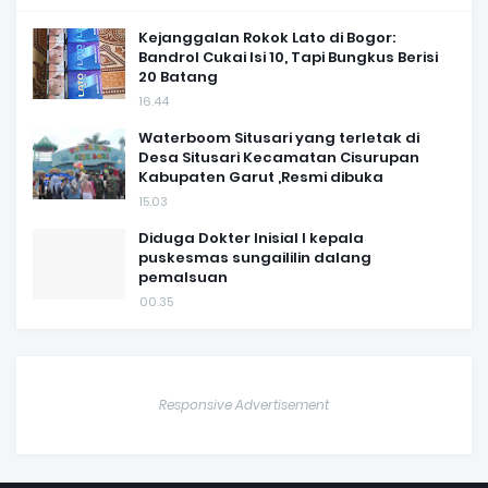
Kejanggalan Rokok Lato di Bogor:
Bandrol Cukai Isi 10, Tapi Bungkus Berisi
20 Batang
16.44
Waterboom Situsari yang terletak di
Desa Situsari Kecamatan Cisurupan
Kabupaten Garut ,Resmi dibuka
15.03
Diduga Dokter Inisial I kepala
puskesmas sungaililin dalang
pemalsuan
00.35
Responsive Advertisement