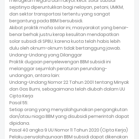
merugikan negara dan rakyat kecil. Solar subsidi
sejatinya diperuntukkan bagi nelayan, petani, UMKM,
dan sektor transportasi tertentu yang sangat
bergantung pada BBM bersubsidi.
Akibat praktik mafia solar ini, masyarakat yang benar-
benar berhak justru kerap kesulitan mendapatkan
solar subsidi di SPBU, karena kuota telah habis lebih
dulu oleh oknum-oknum tidak bertanggung jawab.
Undang-Undang yang Dilanggar
Praktik dugaan penyelewengan BBM subsidi ini
melanggar sejumlah peraturan perundang-
undangan, antara lain:
Undang-Undang Nomor 22 Tahun 2001 tentang Minyak
dan Gas Bumi, sebagaimana telah diubah dalam UU
Cipta Kerja
Pasal 55:
Setiap orang yang menyalahgunakan pengangkutan
dan/atau niaga BBM yang disubsidi pemerintah dapat
dipidana.
Pasal 40 angka 9 UU Nomor 11 Tahun 2020 (Cipta Kerja)
Pelaku penyalahgunaan BBM subsidi dapat dikenakan