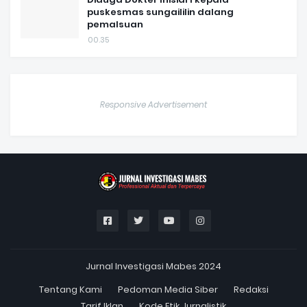
puskesmas sungaililin dalang
pemalsuan
00.35
Responsive Advertisement
Jurnal Investigasi Mabes 2024
Tentang Kami
Pedoman Media Siber
Redaksi
Tarif Iklan
Kode Etik Jurnalistik