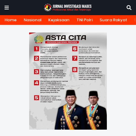
Home
Nasional
Kejaksaan
TNI Polri
Suara Rakyat