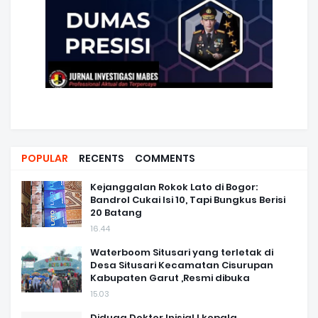
POPULAR
RECENTS
COMMENTS
Kejanggalan Rokok Lato di Bogor:
Bandrol Cukai Isi 10, Tapi Bungkus Berisi
20 Batang
16.44
Waterboom Situsari yang terletak di
Desa Situsari Kecamatan Cisurupan
Kabupaten Garut ,Resmi dibuka
15.03
Diduga Dokter Inisial I kepala