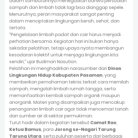
dalam sambutannya menegaskan bahwa persoalan
sampah dan limbah tidak lagi bisa dianggap sepele.
Menurutnya, peran masyarakat sangat penting
dalam menciptakan lingkungan bersih, sehat, dan
tertata.
“Pengelolaan limbah padat dan cair harus menjadi
perhatian bersama. Kegiatan hari ini bukan hanya
sekadar pelatihan, tetapi upaya nyata membangun
kesadaran kolektif untuk menjaga lingkungan kita
sendiri,” ujar Budiman Nasution.
Pelatihan ini menghadirkan narasumber dari
Dinas
Lingkungan Hidup Kabupaten Pasaman
, yang
memberikan pemahaman teknis terkait cara memilah
sampah, mengolah limbah rumah tangga, serta
memanfaatkan kembali sampah organik maupun
anorganik. Materi yang disampaikan juga mencakup
penanganan limbah cair agar tidak mencemari tanah
dan sumber air di sekitar permukiman.
Turut hadir dalam kegiatan tersebut
Camat Rao
,
Ketua Bamus
, para
Jorong se-Nagari Tarung
Tarung Utara
, serta puluhan peserta dari berbagai