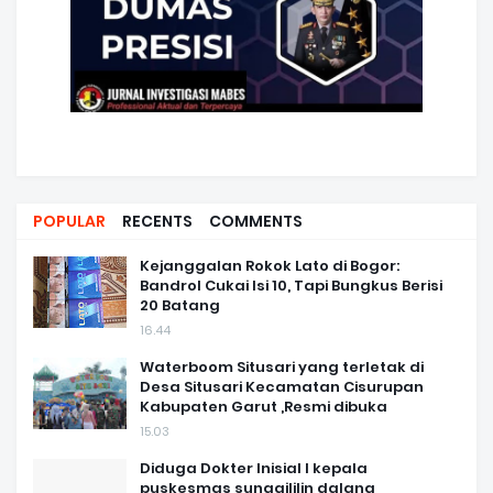
POPULAR
RECENTS
COMMENTS
Kejanggalan Rokok Lato di Bogor:
Bandrol Cukai Isi 10, Tapi Bungkus Berisi
20 Batang
16.44
Waterboom Situsari yang terletak di
Desa Situsari Kecamatan Cisurupan
Kabupaten Garut ,Resmi dibuka
15.03
Diduga Dokter Inisial I kepala
puskesmas sungaililin dalang