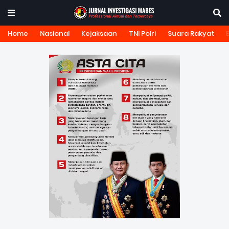
Home
Nasional
Kejaksaan
TNI Polri
Suara Rakyat