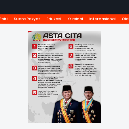
Polri
Suara Rakyat
Edukasi
Kriminal
Internasional
Ola
KSI
TARIF IKLAN
PEDOMAN MEDIA SIBER
KODE ETIK J