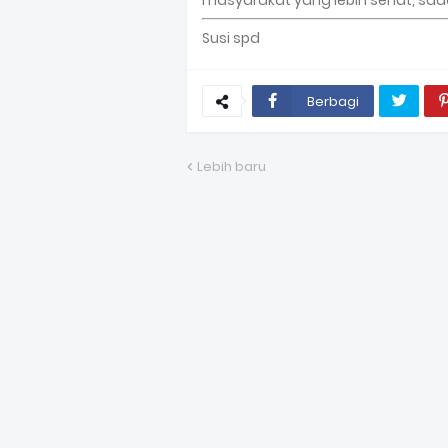
masyarakat yang lebih sehat, sadar
Susi spd
Berbagi
Lebih baru