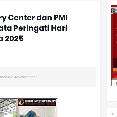
ry Center dan PMI
ata Peringati Hari
a 2025
sponsive Advertisement
p>