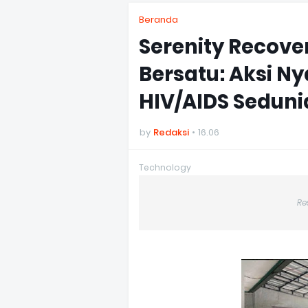
Beranda
Serenity Recove
Bersatu: Aksi Ny
HIV/AIDS Seduni
by
Redaksi
16.06
Technology
Re