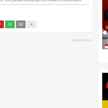
, dan peduli terhadap isu HIV/AIDS di Indonesia.
Lebih lama