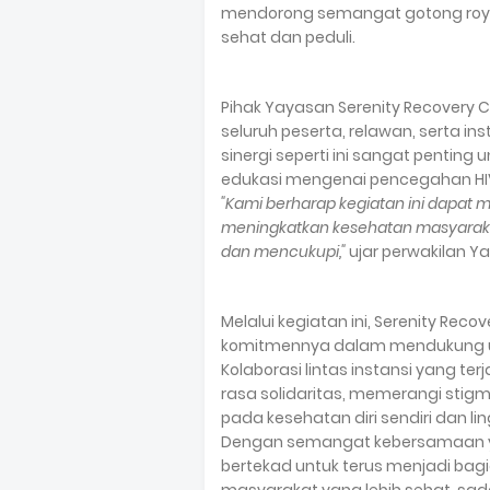
mendorong semangat gotong royon
sehat dan peduli.
Pihak Yayasan Serenity Recovery
seluruh peserta, relawan, serta in
sinergi seperti ini sangat penting
edukasi mengenai pencegahan HIV
"Kami berharap kegiatan ini dapat
meningkatkan kesehatan masyarak
dan mencukupi,"
ujar perwakilan Y
Melalui kegiatan ini, Serenity Re
komitmennya dalam mendukung u
Kolaborasi lintas instansi yang t
rasa solidaritas, memerangi stig
pada kesehatan diri sendiri dan li
Dengan semangat kebersamaan ya
bertekad untuk terus menjadi ba