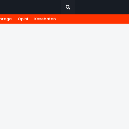
hraga
Opini
Kesehatan
URNALISTIK