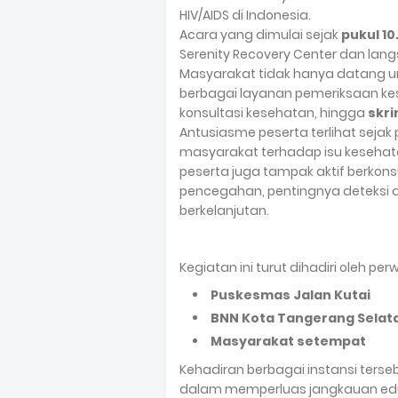
HIV/AIDS di Indonesia.
Acara yang dimulai sejak
pukul 10
Serenity Recovery Center dan la
Masyarakat tidak hanya datang un
berbagai layanan pemeriksaan kes
konsultasi kesehatan, hingga
skri
Antusiasme peserta terlihat sejak
masyarakat terhadap isu kesehata
peserta juga tampak aktif berko
pencegahan, pentingnya deteksi 
berkelanjutan.
Kegiatan ini turut dihadiri oleh pe
Puskesmas Jalan Kutai
BNN Kota Tangerang Selat
Masyarakat setempat
Kehadiran berbagai instansi terse
dalam memperluas jangkauan eduka