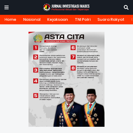
Home
Nasional
Kejaksaan
TNI Polri
Suara Rakyat