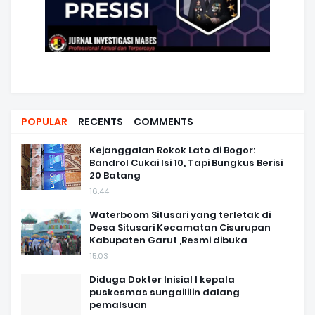
POPULAR
RECENTS
COMMENTS
Kejanggalan Rokok Lato di Bogor:
Bandrol Cukai Isi 10, Tapi Bungkus Berisi
20 Batang
16.44
Waterboom Situsari yang terletak di
Desa Situsari Kecamatan Cisurupan
Kabupaten Garut ,Resmi dibuka
15.03
Diduga Dokter Inisial I kepala
puskesmas sungaililin dalang
pemalsuan