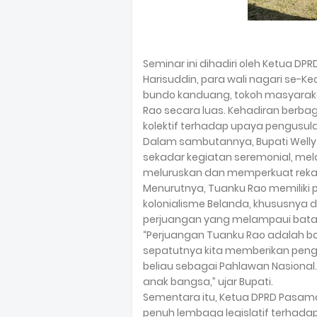
Seminar ini dihadiri oleh Ketua DP
Harisuddin, para wali nagari se-
bundo kanduang, tokoh masyaraka
Rao secara luas. Kehadiran berb
kolektif terhadap upaya pengusul
Dalam sambutannya, Bupati Welly
sekadar kegiatan seremonial, mela
meluruskan dan memperkuat rekam
Menurutnya, Tuanku Rao memiliki 
kolonialisme Belanda, khususnya
perjuangan yang melampaui batas 
“Perjuangan Tuanku Rao adalah ba
sepatutnya kita memberikan pen
beliau sebagai Pahlawan Nasional.
anak bangsa,” ujar Bupati.
Sementara itu, Ketua DPRD Pasama
penuh lembaga legislatif terhad