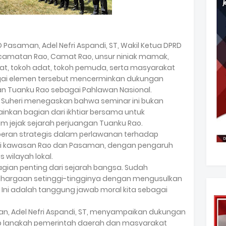
RD Pasaman, Adel Nefri Aspandi, ST, Wakil Ketua DPRD
Kecamatan Rao, Camat Rao, unsur niniak mamak,
t, tokoh adat, tokoh pemuda, serta masyarakat
agai elemen tersebut mencerminkan dukungan
an Tuanku Rao sebagai Pahlawan Nasional.
 Suheri menegaskan bahwa seminar ini bukan
inkan bagian dari ikhtiar bersama untuk
 jejak sejarah perjuangan Tuanku Rao.
peran strategis dalam perlawanan terhadap
 di kawasan Rao dan Pasaman, dengan pengaruh
wilayah lokal.
gian penting dari sejarah bangsa. Sudah
ghargaan setinggi-tingginya dengan mengusulkan
 Ini adalah tanggung jawab moral kita sebagai
n, Adel Nefri Aspandi, ST, menyampaikan dukungan
ap langkah pemerintah daerah dan masyarakat