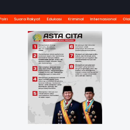
Polri
Suara Rakyat
Edukasi
Kriminal
Internasional
Ola
KSI
TARIF IKLAN
PEDOMAN MEDIA SIBER
KODE ETIK J