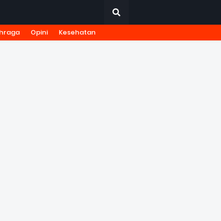
hraga
Opini
Kesehatan
URNALISTIK