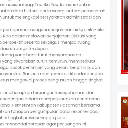
 nasional bagi Tuanku Rao. Ia menekankan
atan data historis, serta sinergi antara pemerintah
n untuk melengkapi persyaratan administrasi dan
i pemaparan mengenai perjalanan hidup, nilai-nilai
nku Rao dalam melawan penjajahan. Diskusi yang
perspektif peserta sekaligus menjadi ruang
asi strategis ke depan.
nduang yang hadir turut menyampaikan
n yang diwariskan turun-temurun, memperkuat
gai sosok pemimpin yang berani, berprinsip, dan
 masyarakat Rao pun mengemuka, ditandai dengan
erus mengawal proses pengusulan hingga tingkat
 ini, diharapkan terbangun kesepahaman dan
u kepentingan dalam memperjuangkan penetapan
sional. Pemerintah Kabupaten Pasaman bersama
tkan tahapan pengumpulan data, rekomendasi,
 di tingkat provinsi hingga pusat.
a, menandai harapan agar perjuangan ini