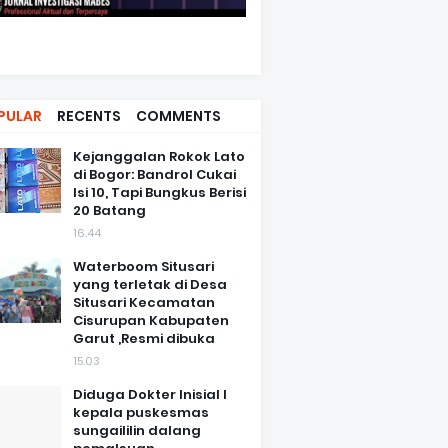
PULAR
RECENTS
COMMENTS
Kejanggalan Rokok Lato
di Bogor: Bandrol Cukai
Isi 10, Tapi Bungkus Berisi
20 Batang
16.44
Waterboom Situsari
yang terletak di Desa
Situsari Kecamatan
Cisurupan Kabupaten
Garut ,Resmi dibuka
15.03
Diduga Dokter Inisial I
kepala puskesmas
sungaililin dalang