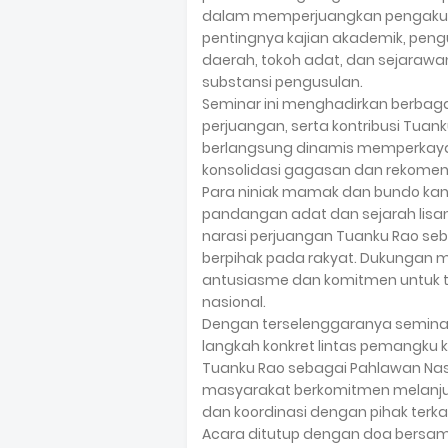
dalam memperjuangkan pengakuan
pentingnya kajian akademik, pengu
daerah, tokoh adat, dan sejarawa
substansi pengusulan.
Seminar ini menghadirkan berbaga
perjuangan, serta kontribusi Tua
berlangsung dinamis memperkaya 
konsolidasi gagasan dan rekomend
Para niniak mamak dan bundo ka
pandangan adat dan sejarah lisa
narasi perjuangan Tuanku Rao seba
berpihak pada rakyat. Dukungan
antusiasme dan komitmen untuk t
nasional.
Dengan terselenggaranya seminar
langkah konkret lintas pemangk
Tuanku Rao sebagai Pahlawan Na
masyarakat berkomitmen melanju
dan koordinasi dengan pihak terkait
Acara ditutup dengan doa bersam