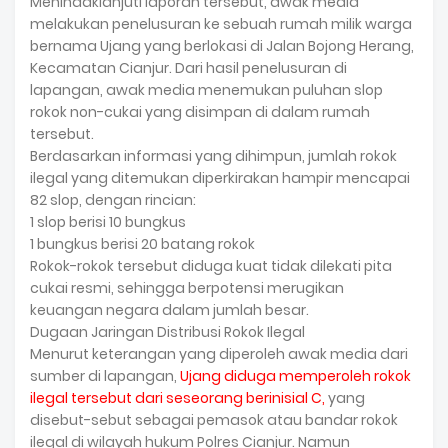
Menindaklanjuti laporan tersebut, awak media
melakukan penelusuran ke sebuah rumah milik warga
bernama Ujang yang berlokasi di Jalan Bojong Herang,
Kecamatan Cianjur. Dari hasil penelusuran di
lapangan, awak media menemukan puluhan slop
rokok non-cukai yang disimpan di dalam rumah
tersebut.
Berdasarkan informasi yang dihimpun, jumlah rokok
ilegal yang ditemukan diperkirakan hampir mencapai
82 slop, dengan rincian:
1 slop berisi 10 bungkus
1 bungkus berisi 20 batang rokok
Rokok-rokok tersebut diduga kuat tidak dilekati pita
cukai resmi, sehingga berpotensi merugikan
keuangan negara dalam jumlah besar.
Dugaan Jaringan Distribusi Rokok Ilegal
Menurut keterangan yang diperoleh awak media dari
sumber di lapangan,
Ujang diduga memperoleh rokok
ilegal tersebut dari seseorang berinisial C,
yang
disebut-sebut sebagai pemasok atau bandar rokok
ilegal di wilayah hukum Polres Cianjur. Namun