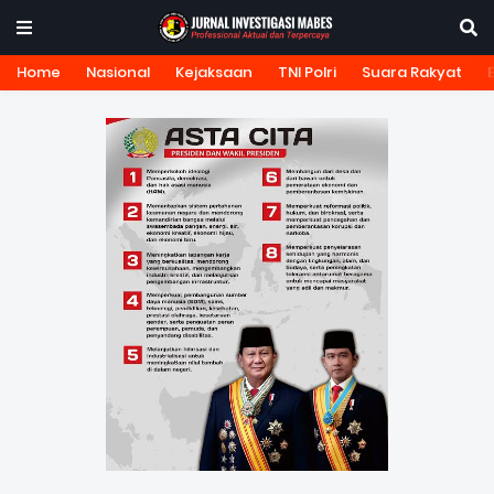
Home
Nasional
Kejaksaan
TNI Polri
Suara Rakyat