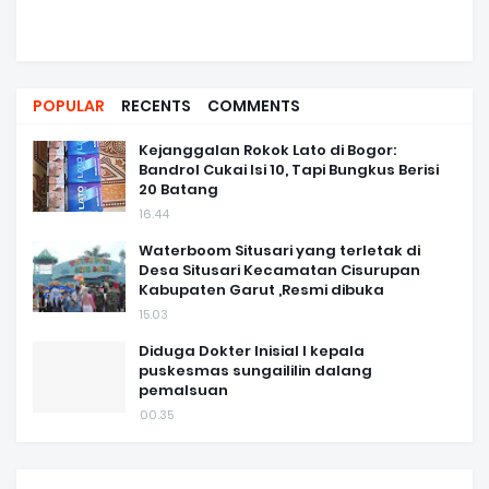
POPULAR
RECENTS
COMMENTS
Kejanggalan Rokok Lato di Bogor:
Bandrol Cukai Isi 10, Tapi Bungkus Berisi
20 Batang
16.44
Waterboom Situsari yang terletak di
Desa Situsari Kecamatan Cisurupan
Kabupaten Garut ,Resmi dibuka
15.03
Diduga Dokter Inisial I kepala
puskesmas sungaililin dalang
pemalsuan
00.35