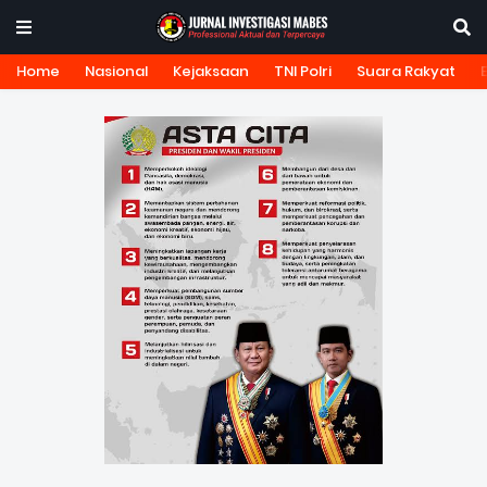
Home
Nasional
Kejaksaan
TNI Polri
Suara Rakyat