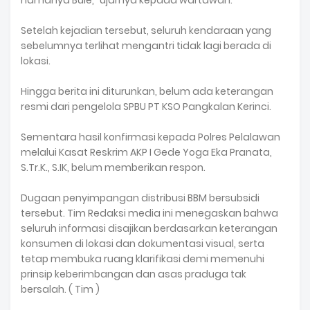
namanya Bule,” ujarnya kepada wartawan.
Setelah kejadian tersebut, seluruh kendaraan yang
sebelumnya terlihat mengantri tidak lagi berada di
lokasi.
Hingga berita ini diturunkan, belum ada keterangan
resmi dari pengelola SPBU PT KSO Pangkalan Kerinci.
Sementara hasil konfirmasi kepada Polres Pelalawan
melalui Kasat Reskrim AKP I Gede Yoga Eka Pranata,
S.Tr.K., S.IK, belum memberikan respon.
Dugaan penyimpangan distribusi BBM bersubsidi
tersebut. Tim Redaksi media ini menegaskan bahwa
seluruh informasi disajikan berdasarkan keterangan
konsumen di lokasi dan dokumentasi visual, serta
tetap membuka ruang klarifikasi demi memenuhi
prinsip keberimbangan dan asas praduga tak
bersalah. ( Tim )