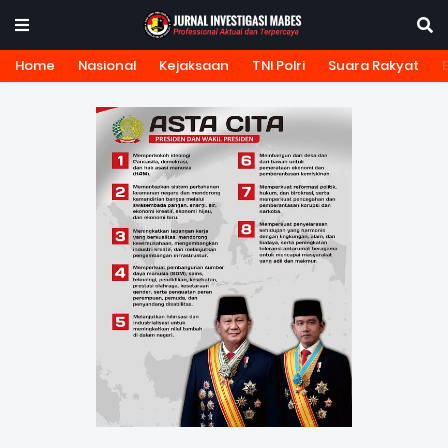
Home
Nasional
Kejaksaan
TNI Polri
Suara Rakyat