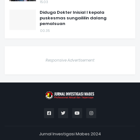
15.03
Diduga Dokter Inisial I kepala
puskesmas sungaililin dalang
pemalsuan
00.35
Responsive Advertisement
Jurnal Investigasi Mabes 2024