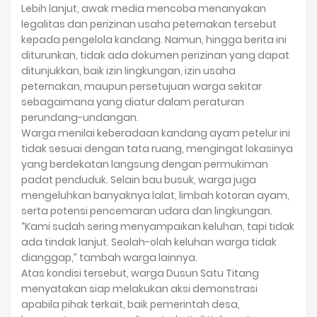
Lebih lanjut, awak media mencoba menanyakan
legalitas dan perizinan usaha peternakan tersebut
kepada pengelola kandang. Namun, hingga berita ini
diturunkan, tidak ada dokumen perizinan yang dapat
ditunjukkan, baik izin lingkungan, izin usaha
peternakan, maupun persetujuan warga sekitar
sebagaimana yang diatur dalam peraturan
perundang-undangan.
Warga menilai keberadaan kandang ayam petelur ini
tidak sesuai dengan tata ruang, mengingat lokasinya
yang berdekatan langsung dengan permukiman
padat penduduk. Selain bau busuk, warga juga
mengeluhkan banyaknya lalat, limbah kotoran ayam,
serta potensi pencemaran udara dan lingkungan.
“Kami sudah sering menyampaikan keluhan, tapi tidak
ada tindak lanjut. Seolah-olah keluhan warga tidak
dianggap,” tambah warga lainnya.
Atas kondisi tersebut, warga Dusun Satu Titang
menyatakan siap melakukan aksi demonstrasi
apabila pihak terkait, baik pemerintah desa,