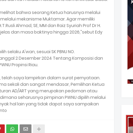
a melihat bahwa seorang Ketua harusnya melalui
BNU melalui mekanisme Muktamar. Agar memiliki
.T.Rusli Ahmad, SE, MM dan Raiz Syuriah Prof Dr H.
as jelas dan masa baktinya hingga 2026,"sebut Edy
pilih selaku A'wan, sesuai SK PBNU NO.
tertanggal 2 Desember 2024 Tentang Komposisi dan
PWNU Propinsi Riau.
i, telah saya lampirkan dalam surat pernyataan.
ma sekali dan sangat mendasar, Pemilihan Ketua
i aturan AD/ART yang merupakan pedoman atau
 dimana seharusnya pimpinan PWNU dipilih melalui
nyak hal lain yang tidak dapat saya sampaikan
anto