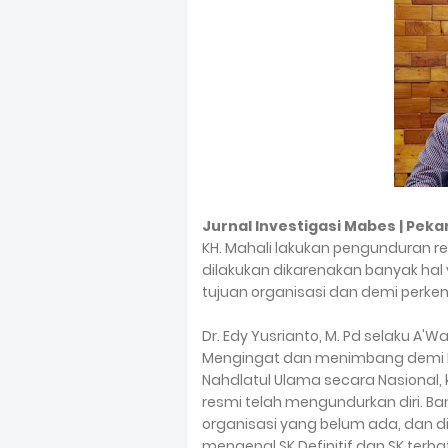
Jurnal Investigasi Mabes | Pek
KH. Mahali lakukan pengunduran re
dilakukan dikarenakan banyak hal
tujuan organisasi dan demi perke
Dr. Edy Yusrianto, M. Pd selaku 
Mengingat dan menimbang demi Na
Nahdlatul Ulama secara Nasional,
resmi telah mengundurkan diri. Bany
organisasi yang belum ada, dan di
mengenal SK Definitif dan SK terba