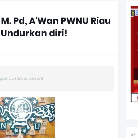
, M. Pd, A'Wan PWNU Riau
 Undurkan diri!
sponsive Advertisement
p>