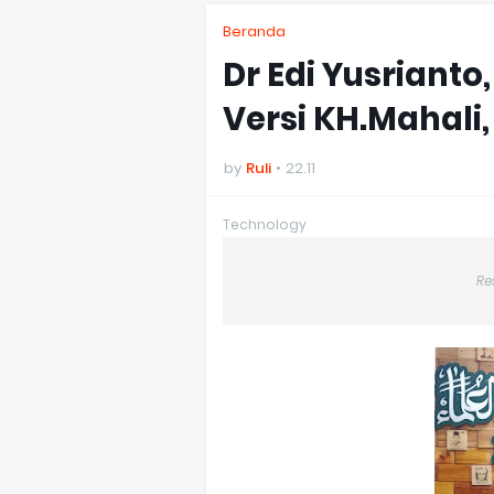
Beranda
Dr Edi Yusrianto
Versi KH.Mahali,
by
Ruli
22.11
Technology
Re