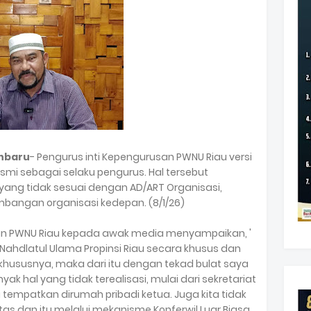
anbaru
- Pengurus inti Kepengurusan PWNU Riau versi
smi sebagai selaku pengurus. Hal tersebut
 yang tidak sesuai dengan AD/ART Organisasi,
mbangan organisasi kedepan. (8/1/26)
A'Wan PWNU Riau kepada awak media menyampaikan, '
hdlatul Ulama Propinsi Riau secara khusus dan
 khususnya, maka dari itu dengan tekad bulat saya
ak hal yang tidak terealisasi, mulai dari sekretariat
 tempatkan dirumah pribadi ketua. Juga kita tidak
tas dan itu melalui mekanisme Konferwil Luar Biasa.