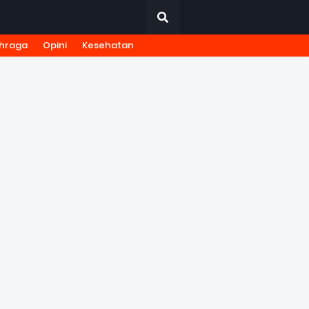
hraga
Opini
Kesehatan
URNALISTIK