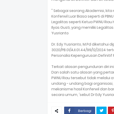
" Sebagai seorang Akademisi, kit
Konferwil Luar Biasa seperti di P
Legalitas seperti Ketua PWNU Riau H
Ilyas Gusti, yang memiliki Legalit
Yusrianto
Dr. Edy Yusrianto, M.Pd diketahui di
3020/PB.01/A.II.01.44/99/12/2024 
Personalia Kepengurusan Definitif 
Terkait alasan pengunduran diri in
Dan salah satu alasan yang perta
PWNU Riau tersebut tidak melalu
undang - undang bagi organisasi,
mekanisme hasil Konferwil dan ba
secara umum, 'sebut Dr Edy Yusri
Berbagi