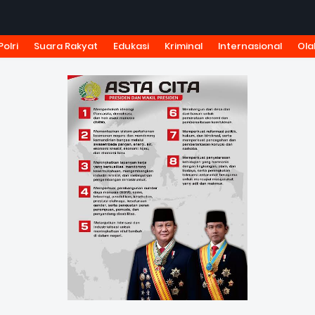
Polri
Suara Rakyat
Edukasi
Kriminal
Internasional
Ola
KSI
TARIF IKLAN
PEDOMAN MEDIA SIBER
KODE ETIK J