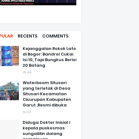
PULAR
RECENTS
COMMENTS
Kejanggalan Rokok Lato
di Bogor: Bandrol Cukai
Isi 10, Tapi Bungkus Berisi
20 Batang
16.44
Waterboom Situsari
yang terletak di Desa
Situsari Kecamatan
Cisurupan Kabupaten
Garut ,Resmi dibuka
15.03
Diduga Dokter Inisial I
kepala puskesmas
sungaililin dalang