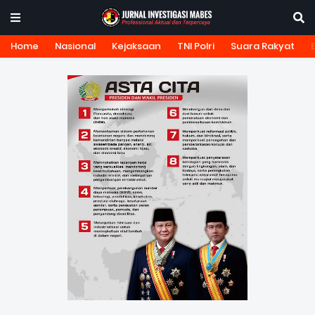
Home
Nasional
Kejaksaan
TNI Polri
Suara Rakyat