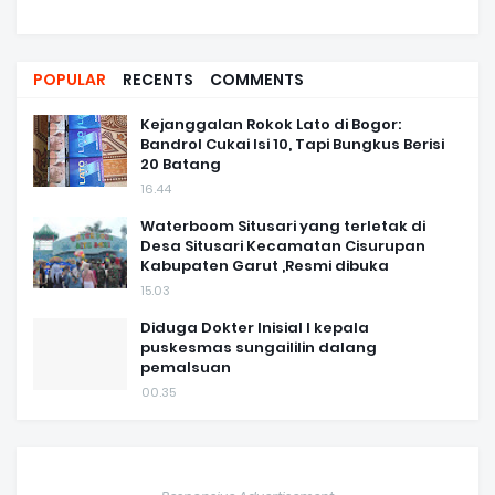
POPULAR
RECENTS
COMMENTS
Kejanggalan Rokok Lato di Bogor:
Bandrol Cukai Isi 10, Tapi Bungkus Berisi
20 Batang
16.44
Waterboom Situsari yang terletak di
Desa Situsari Kecamatan Cisurupan
Kabupaten Garut ,Resmi dibuka
15.03
Diduga Dokter Inisial I kepala
puskesmas sungaililin dalang
pemalsuan
00.35