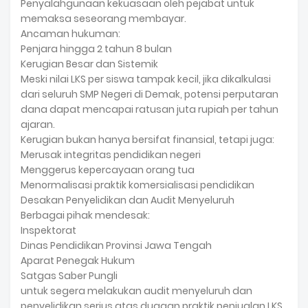
Penyalahgunaan kekuasaan oleh pejabat untuk
memaksa seseorang membayar.
Ancaman hukuman:
Penjara hingga 2 tahun 8 bulan
Kerugian Besar dan Sistemik
Meski nilai LKS per siswa tampak kecil, jika dikalkulasi
dari seluruh SMP Negeri di Demak, potensi perputaran
dana dapat mencapai ratusan juta rupiah per tahun
ajaran.
Kerugian bukan hanya bersifat finansial, tetapi juga:
Merusak integritas pendidikan negeri
Menggerus kepercayaan orang tua
Menormalisasi praktik komersialisasi pendidikan
Desakan Penyelidikan dan Audit Menyeluruh
Berbagai pihak mendesak:
Inspektorat
Dinas Pendidikan Provinsi Jawa Tengah
Aparat Penegak Hukum
Satgas Saber Pungli
untuk segera melakukan audit menyeluruh dan
penyelidikan serius atas dugaan praktik penjualan LKS