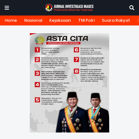
Home
Nasional
Kejaksaan
TNI Polri
Suara Rakyat