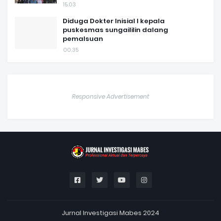
15.03
Diduga Dokter Inisial I kepala
puskesmas sungaililin dalang
pemalsuan
00.35
Responsive Advertisement
Jurnal Investigasi Mabes 2024