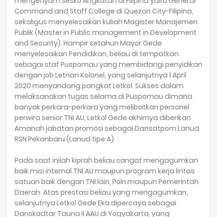
mengenyam Sesko Angkatan di Filipina yairu General
Command and Staff College di Quezon City-Filipina,
sekaligus menyelesaikan kuliah Magister Manajemen
Publik (Master in Public management in Development
and Security). Hampir setahun Mayor Gede
menyelesaikan Pendidikan, beliau di tempatkan
sebagai staf Puspomau yang membidangi penyidikan
dengan job Letnan Kolonel, yang selanjutnya 1 April
2020 menyandang pangkat Letkol. Sukses dalam
melaksanakan tugas selama di Puspomau dimana
banyak perkara-perkara yang melibatkan personel
perwira senior TNI AU, Letkol Gede akhirnya diberikan
Amanah jabatan promosi sebagai Dansatpom Lanud
RSN Pekanbaru (Lanud tipe A).
Pada saat inilah kiprah beliau sangat mengagumkan
baik misi internal TNI AU maupun program kerja lintas
satuan baik dengan TNI lain, Polri maupun Pemerintah
Daerah. Atas prestasi beliau yang mengagumkan,
selanjutnya Letkol Gede Eka dipercaya sebagai
Danskadtar Tauna II AAU di Yogyakarta, yang