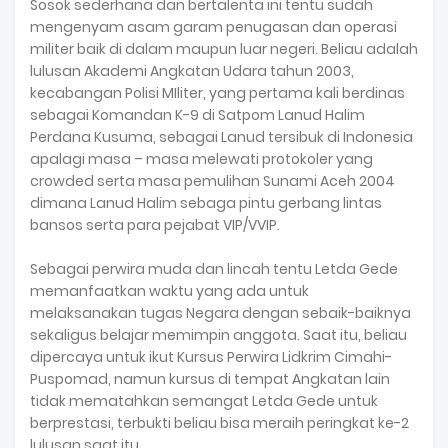
Sosok sederhana dan bertalenta ini tentu sudah
mengenyam asam garam penugasan dan operasi
militer baik di dalam maupun luar negeri. Beliau adalah
lulusan Akademi Angkatan Udara tahun 2003,
kecabangan Polisi MIliter, yang pertama kali berdinas
sebagai Komandan K-9 di Satpom Lanud Halim
Perdana Kusuma, sebagai Lanud tersibuk di Indonesia
apalagi masa – masa melewati protokoler yang
crowded serta masa pemulihan Sunami Aceh 2004
dimana Lanud Halim sebaga pintu gerbang lintas
bansos serta para pejabat VIP/VVIP.
Sebagai perwira muda dan lincah tentu Letda Gede
memanfaatkan waktu yang ada untuk
melaksanakan tugas Negara dengan sebaik-baiknya
sekaligus belajar memimpin anggota. Saat itu, beliau
dipercaya untuk ikut Kursus Perwira Lidkrim Cimahi-
Puspomad, namun kursus di tempat Angkatan lain
tidak mematahkan semangat Letda Gede untuk
berprestasi, terbukti beliau bisa meraih peringkat ke-2
lulusan saat itu.