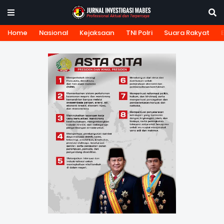
Home
Nasional
Kejaksaan
TNI Polri
Suara Rakyat