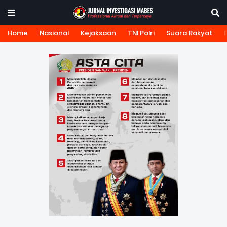
Home
Nasional
Kejaksaan
TNI Polri
Suara Rakyat