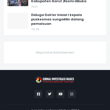
Kabupaten Garut ,Resmi dibuka
15.03
Diduga Dokter Inisial I kepala
puskesmas sungaililin dalang
pemalsuan
00.35
Responsive Advertisement