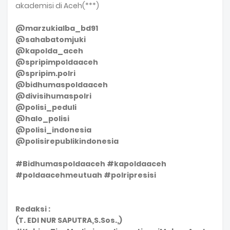
akademisi di Aceh(***)
@marzukialba_bd91
@sahabatomjuki
@kapolda_aceh
@spripimpoldaaceh
@spripim.polri
@bidhumaspoldaaceh
@divisihumaspolri
@polisi_peduli
@halo_polisi
@polisi_indonesia
@polisirepublikindonesia
#Bidhumaspoldaaceh #kapoldaaceh
#poldaacehmeutuah #polripresisi
Redaksi :
(T. EDI NUR SAPUTRA,S.Sos.,)