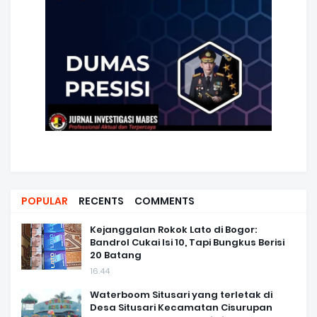
POPULAR
RECENTS
COMMENTS
Kejanggalan Rokok Lato di Bogor:
Bandrol Cukai Isi 10, Tapi Bungkus Berisi
20 Batang
16.44
Waterboom Situsari yang terletak di
Desa Situsari Kecamatan Cisurupan