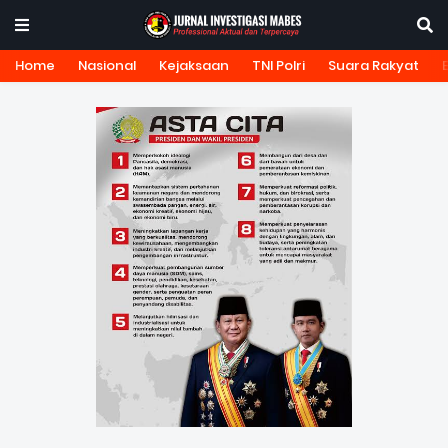
Home
Nasional
Kejaksaan
TNI Polri
Suara Rakyat