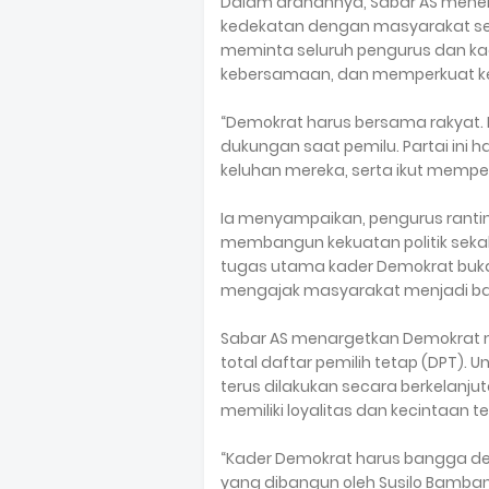
Dalam arahannya, Sabar AS menek
kedekatan dengan masyarakat serta
meminta seluruh pengurus dan ka
kebersamaan, dan memperkuat kerja
“Demokrat harus bersama rakyat. 
dukungan saat pemilu. Partai ini
keluhan mereka, serta ikut mempe
Ia menyampaikan, pengurus ranti
membangun kekuatan politik sekal
tugas utama kader Demokrat buka
mengajak masyarakat menjadi bag
Sabar AS menargetkan Demokrat 
total daftar pemilih tetap (DPT).
terus dilakukan secara berkelanj
memiliki loyalitas dan kecintaan t
“Kader Demokrat harus bangga de
yang dibangun oleh Susilo Bamban