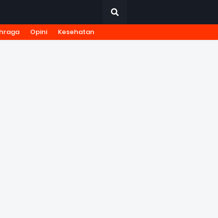
hraga
Opini
Kesehatan
URNALISTIK