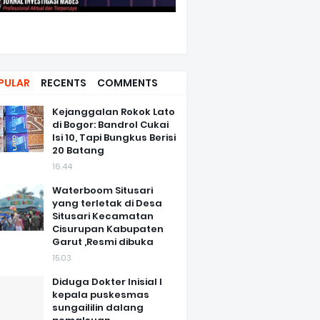
PULAR
RECENTS
COMMENTS
Kejanggalan Rokok Lato
di Bogor: Bandrol Cukai
Isi 10, Tapi Bungkus Berisi
20 Batang
16.44
Waterboom Situsari
yang terletak di Desa
Situsari Kecamatan
Cisurupan Kabupaten
Garut ,Resmi dibuka
15.03
Diduga Dokter Inisial I
kepala puskesmas
sungaililin dalang