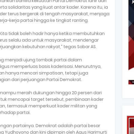
ankan bahwa kekuatan Partai Demokrat lahir dari
 solidaritas yang kuat antar kader. Karena itu, ia
der terus bergerak di tengah masyarakat, menjaga
-kerja partai hingga ke tingkat ranting.
Kita tidak boleh hadir hanya ketika membutuhkan
 harus selalu ada untuk masyarakat, mendengar
rjuangkan kebutuhan rakyat,” tegas Sabar AS.
ng menjadi ujung tombak partai dalam
igus memperluas basis kaderisasi. Menurutnya,
n hanya mencari simpatisan, tetapi juga
ian dari perjuangan Partai Demokrat.
mampu meraih dukungan hingga 20 persen dari
 Untuk mencapai target tersebut, pembinaan kader
utan, termasuk memperkuat kader militan yang
erhadap partai.
ngan partainya. Demokrat adalah partai besar
g Yudhoyono dan kini dipimpin oleh Agus Harimurti