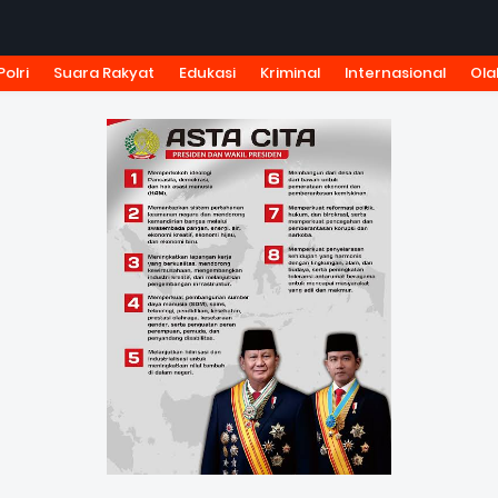
Polri
Suara Rakyat
Edukasi
Kriminal
Internasional
Ola
KSI
TARIF IKLAN
PEDOMAN MEDIA SIBER
KODE ETIK J