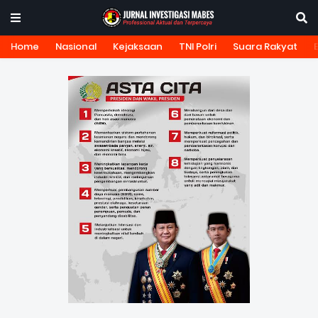
Home
Nasional
Kejaksaan
TNI Polri
Suara Rakyat