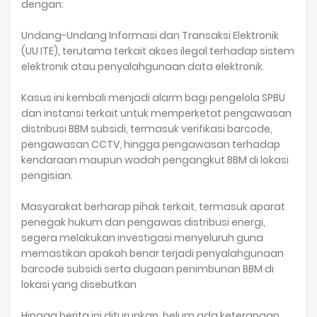
dengan:
Undang-Undang Informasi dan Transaksi Elektronik
(UU ITE), terutama terkait akses ilegal terhadap sistem
elektronik atau penyalahgunaan data elektronik.
Kasus ini kembali menjadi alarm bagi pengelola SPBU
dan instansi terkait untuk memperketat pengawasan
distribusi BBM subsidi, termasuk verifikasi barcode,
pengawasan CCTV, hingga pengawasan terhadap
kendaraan maupun wadah pengangkut BBM di lokasi
pengisian.
Masyarakat berharap pihak terkait, termasuk aparat
penegak hukum dan pengawas distribusi energi,
segera melakukan investigasi menyeluruh guna
memastikan apakah benar terjadi penyalahgunaan
barcode subsidi serta dugaan penimbunan BBM di
lokasi yang disebutkan
Hingga berita ini diturunkan, belum ada keterangan