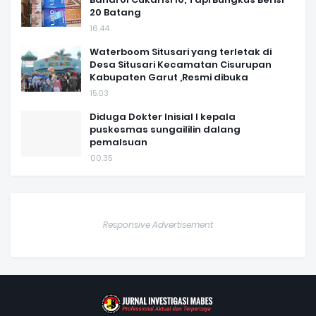
20 Batang
16.44
Waterboom Situsari yang terletak di
Desa Situsari Kecamatan Cisurupan
Kabupaten Garut ,Resmi dibuka
15.03
Diduga Dokter Inisial I kepala
puskesmas sungaililin dalang
pemalsuan
00.35
Responsive Advertisement