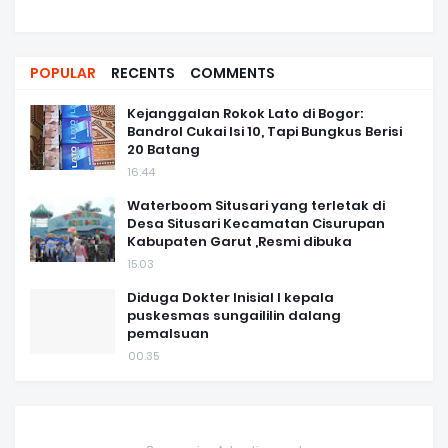
POPULAR
RECENTS
COMMENTS
Kejanggalan Rokok Lato di Bogor:
Bandrol Cukai Isi 10, Tapi Bungkus Berisi
20 Batang
16.44
Waterboom Situsari yang terletak di
Desa Situsari Kecamatan Cisurupan
Kabupaten Garut ,Resmi dibuka
15.03
Diduga Dokter Inisial I kepala
puskesmas sungaililin dalang
pemalsuan
00.35