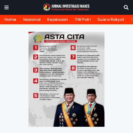
Home
Nasional
Kejaksaan
TNI Polri
Suara Rakyat