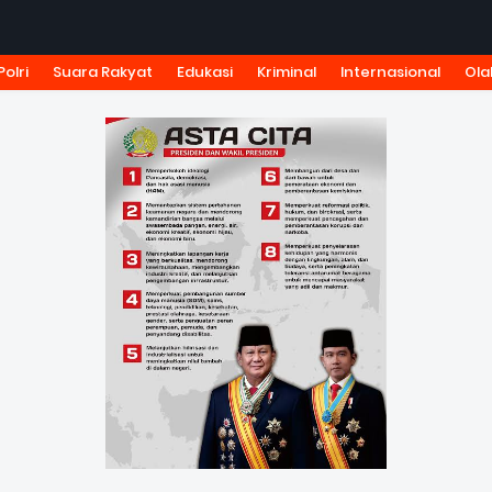
Polri
Suara Rakyat
Edukasi
Kriminal
Internasional
Ola
KSI
TARIF IKLAN
PEDOMAN MEDIA SIBER
KODE ETIK J