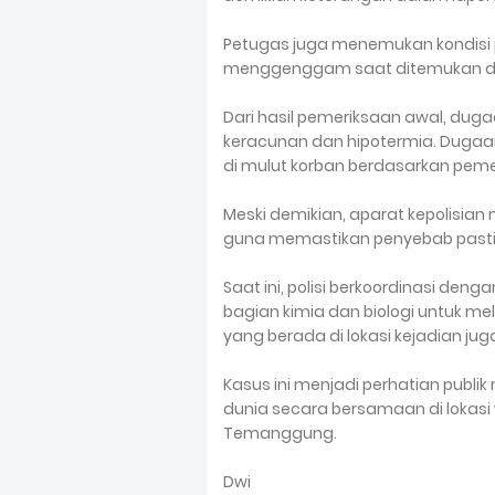
Petugas juga menemukan kondisi p
menggenggam saat ditemukan di
Dari hasil pemeriksaan awal, dug
keracunan dan hipotermia. Dugaa
di mulut korban berdasarkan peme
Meski demikian, aparat kepolisian 
guna memastikan penyebab pasti
Saat ini, polisi berkoordinasi deng
bagian kimia dan biologi untuk m
yang berada di lokasi kejadian ju
Kasus ini menjadi perhatian publ
dunia secara bersamaan di lokasi 
Temanggung.
Dwi