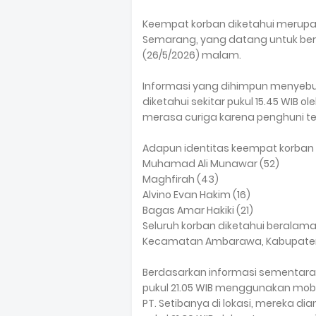
Keempat korban diketahui merup
Semarang, yang datang untuk ber
(26/5/2026) malam.
Informasi yang dihimpun menyebutk
diketahui sekitar pukul 15.45 WIB 
merasa curiga karena penghuni t
Adapun identitas keempat korban 
Muhamad Ali Munawar (52)
Maghfirah (43)
Alvino Evan Hakim (16)
Bagas Amar Hakiki (21)
Seluruh korban diketahui berala
Kecamatan Ambarawa, Kabupate
Berdasarkan informasi sementara,
pukul 21.05 WIB menggunakan mobil
PT. Setibanya di lokasi, mereka di