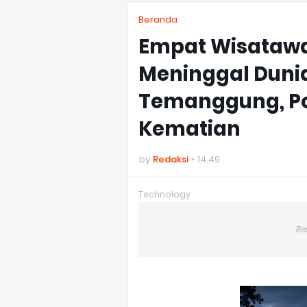
Beranda
Empat Wisataw
Meninggal Duni
Temanggung, Pol
Kematian
by
Redaksi
14.49
Technology
Re