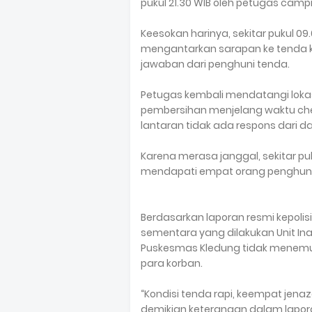
pukul 21.30 WIB oleh petugas camp
Keesokan harinya, sekitar pukul 
mengantarkan sarapan ke tenda ko
jawaban dari penghuni tenda.
Petugas kembali mendatangi lokasi
pembersihan menjelang waktu check
lantaran tidak ada respons dari d
Karena merasa janggal, sekitar p
mendapati empat orang penghuni
Berdasarkan laporan resmi kepolisi
sementara yang dilakukan Unit In
Puskesmas Kledung tidak menem
para korban.
“Kondisi tenda rapi, keempat jena
demikian keterangan dalam lapora