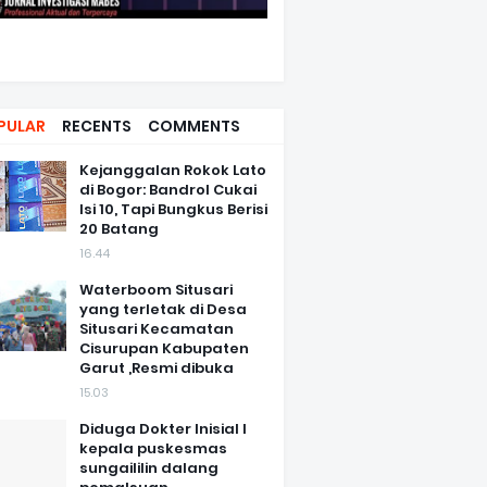
PULAR
RECENTS
COMMENTS
Kejanggalan Rokok Lato
di Bogor: Bandrol Cukai
Isi 10, Tapi Bungkus Berisi
20 Batang
16.44
Waterboom Situsari
yang terletak di Desa
Situsari Kecamatan
Cisurupan Kabupaten
Garut ,Resmi dibuka
15.03
Diduga Dokter Inisial I
kepala puskesmas
sungaililin dalang