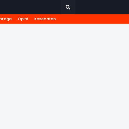
hraga
Opini
Kesehatan
URNALISTIK