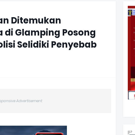
an Ditemukan
a di Glamping Posong
isi Selidiki Penyebab
sponsive Advertisement
p>