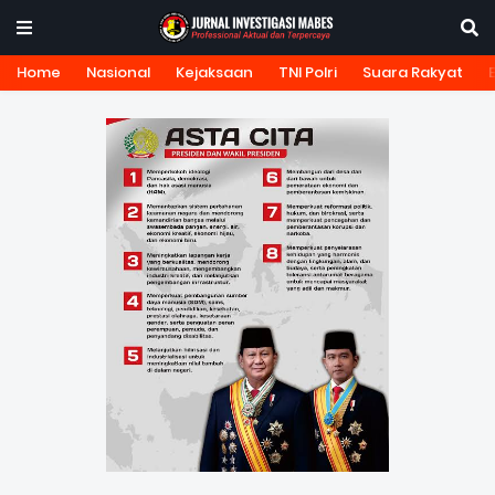
Home
Nasional
Kejaksaan
TNI Polri
Suara Rakyat