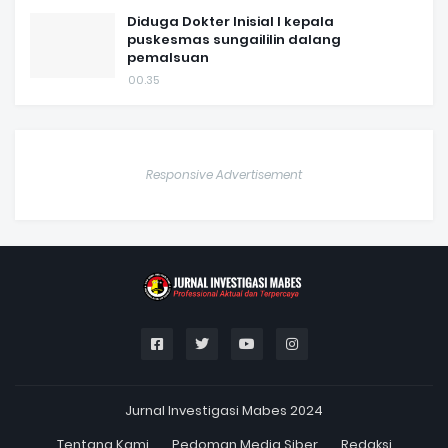
Diduga Dokter Inisial I kepala
puskesmas sungaililin dalang
pemalsuan
00.35
Responsive Advertisement
Jurnal Investigasi Mabes 2024
Tentang Kami
Pedoman Media Siber
Redaksi