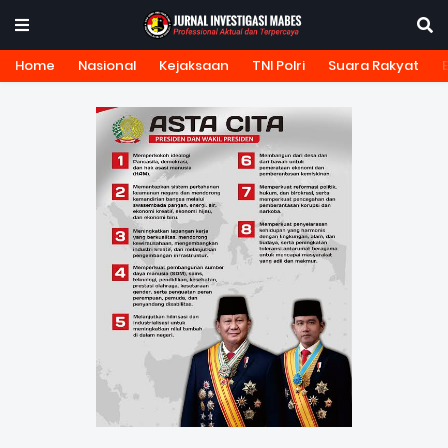
Home
Nasional
Kejaksaan
TNI Polri
Suara Rakyat